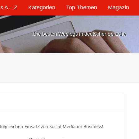
s A – Z
Kategorien
Top Themen
Magazin
Die besten Weblogs in deutscher Sprache
folgreichen Einsatz von Social Media im Business!