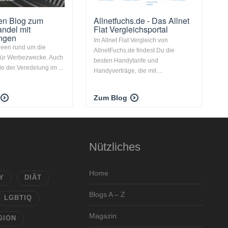
en Blog zum
Allnetfuchs.de - Das Allnet
ndel mit
Flat Vergleichsportal
ngen
Im Allnet Flat Vergleich von
deen rund um die
AllnetFuchs.de findest Du die
für Werbezwecke. Auch
besten Handytarife und
le der Veredelung im ...
Handyverträge, die mit ...
Zum Blog
Nützliches
Home
Y
DIÄT
Blogs A – Z
LGBTIQ
Magazin
GION