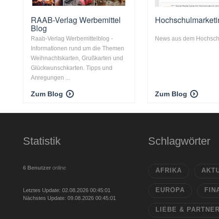
RAAB-Verlag Werbemittel
Hochschulmarket
Blog
Raab-Verlag Werbemittelblog -
News aus dem Hochsch
Informationen rund um die Themen
Weihnachtskarten, Grußkarten und
Glückwunschkarten. Tipps und
Anregungen ...
Zum Blog
Zum Blog
Statistik
Schlagwörter
6 Benutzer
online
AFRIKA
AKT
EUROPA
FIN
Letztes Update: 02.08.2026 00:45:01
Nächstes Update: 09.08.2026 00:45:01
LIEBE & PARTNE