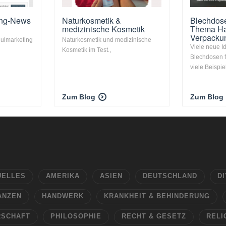
ing-News
Naturkosmetik &
Blechdos
medizinische Kosmetik
Thema Ha
Verpacku
ulmarketing
Naturkosmetik und medizinische
Viele neue I
Kosmetik im Test.,
Blechdosen 
viele Beispie
Zum Blog
Zum Blog
UELLES
AMERIKA
ASIEN
DEUTSCHLAND
DI
ANZEN
HANDWERK
KRANKHEIT & BEHINDERUNG
RSCHAFT
PHILOSOPHIE
RECHT & GESETZ
RELI