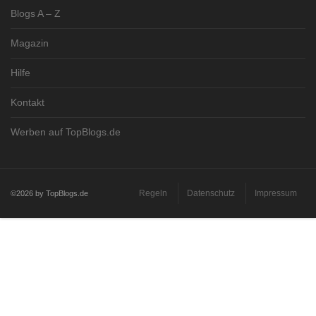
Blogs A – Z
Magazin
Hilfe
Kontakt
Werben auf TopBlogs.de
Regeln
Datenschutz
Impressum
©2026 by TopBlogs.de