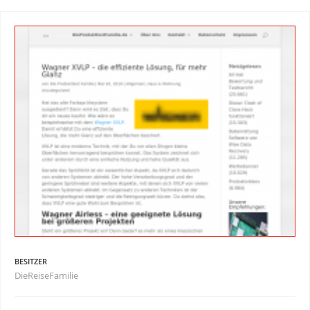
BESITZER
DieReiseFamilie