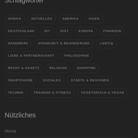
Schlagwörter
AFRIKA
AKTUELLES
AMERIKA
ASIEN
DEUTSCHLAND
DIY
DIÄT
EUROPA
FINANZEN
HANDWERK
KRANKHEIT & BEHINDERUNG
LGBTIQ
LIEBE & PARTNERSCHAFT
PHILOSOPHIE
RECHT & GESETZ
RELIGION
SHOPPING
SMARTPHONE
SOZIALES
STÄDTE & REGIONEN
TECHNIK
TRAINING & FITNESS
VEGETARISCH & VEGAN
Nützliches
Home