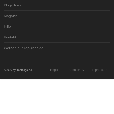
Blogs A – Z
Magazin
Hilfe
Kontakt
Werben auf TopBlogs.de
Regeln
Datenschutz
Impressum
©2026 by TopBlogs.de