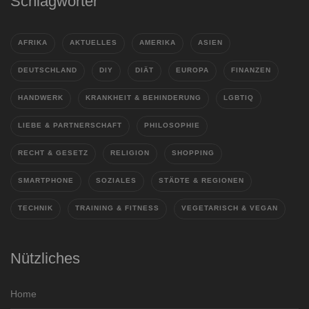
Schlagwörter
AFRIKA
AKTUELLES
AMERIKA
ASIEN
DEUTSCHLAND
DIY
DIÄT
EUROPA
FINANZEN
HANDWERK
KRANKHEIT & BEHINDERUNG
LGBTIQ
LIEBE & PARTNERSCHAFT
PHILOSOPHIE
RECHT & GESETZ
RELIGION
SHOPPING
SMARTPHONE
SOZIALES
STÄDTE & REGIONEN
TECHNIK
TRAINING & FITNESS
VEGETARISCH & VEGAN
Nützliches
Home