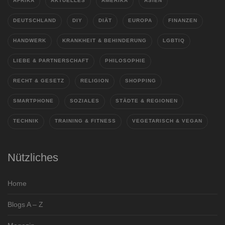
AFRIKA
AKTUELLES
AMERIKA
ASIEN
DEUTSCHLAND
DIY
DIÄT
EUROPA
FINANZEN
HANDWERK
KRANKHEIT & BEHINDERUNG
LGBTIQ
LIEBE & PARTNERSCHAFT
PHILOSOPHIE
RECHT & GESETZ
RELIGION
SHOPPING
SMARTPHONE
SOZIALES
STÄDTE & REGIONEN
TECHNIK
TRAINING & FITNESS
VEGETARISCH & VEGAN
Nützliches
Home
Blogs A – Z