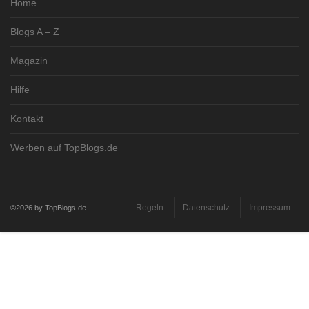
Home
Blogs A – Z
Magazin
Hilfe
Kontakt
Werben auf TopBlogs.de
Regeln
Datenschutz
Impressum
©2026 by TopBlogs.de