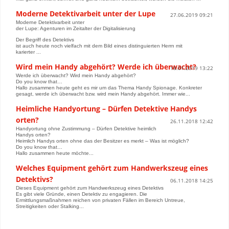
Moderne Detektivarbeit unter der Lupe
27.06.2019 09:21
Moderne Detektivarbeit unter
der Lupe: Agenturen im Zeitalter der Digitalisierung
Der Begriff des Detektivs
ist auch heute noch vielfach mit dem Bild eines distinguierten Herrn mit
karierter ...
Wird mein Handy abgehört? Werde ich überwacht?
18.01.2019 13:22
Werde ich überwacht? Wird mein Handy abgehört?
Do you know that…
Hallo zusammen heute geht es mir um das Thema Handy Spionage. Konkreter
gesagt, werde ich überwacht bzw. wird mein Handy abgehört. Immer wie...
Heimliche Handyortung – Dürfen Detektive Handys
orten?
26.11.2018 12:42
Handyortung ohne Zustimmung – Dürfen Detektive heimlich
Handys orten?
Heimlich Handys orten ohne das der Besitzer es merkt – Was ist möglich?
Do you know that…
Hallo zusammen heute möchte...
Welches Equipment gehört zum Handwerkszeug eines
Detektivs?
06.11.2018 14:25
Dieses Equipment gehört zum Handwerkszeug eines Detektivs
Es gibt viele Gründe, einen Detektiv zu engagieren. Die
Ermittlungsmaßnahmen reichen von privaten Fällen im Bereich Untreue,
Streitigkeiten oder Stalking...