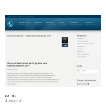
BESITZER
diedetektei