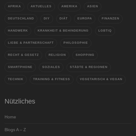
AFRIKA
AKTUELLES
AMERIKA
ASIEN
DEUTSCHLAND
DIY
DIÄT
EUROPA
FINANZEN
HANDWERK
KRANKHEIT & BEHINDERUNG
LGBTIQ
LIEBE & PARTNERSCHAFT
PHILOSOPHIE
RECHT & GESETZ
RELIGION
SHOPPING
SMARTPHONE
SOZIALES
STÄDTE & REGIONEN
TECHNIK
TRAINING & FITNESS
VEGETARISCH & VEGAN
Nützliches
Home
Blogs A – Z