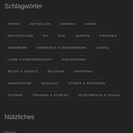
Schlagwörter
AFRIKA
AKTUELLES
AMERIKA
ASIEN
DEUTSCHLAND
DIY
DIÄT
EUROPA
FINANZEN
HANDWERK
KRANKHEIT & BEHINDERUNG
LGBTIQ
LIEBE & PARTNERSCHAFT
PHILOSOPHIE
RECHT & GESETZ
RELIGION
SHOPPING
SMARTPHONE
SOZIALES
STÄDTE & REGIONEN
TECHNIK
TRAINING & FITNESS
VEGETARISCH & VEGAN
Nützliches
Home