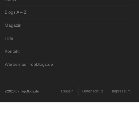
Blogs A – Z
Magazin
Hilfe
Kontakt
Werben auf TopBlogs.de
Regeln
Datenschutz
Impressum
©2026 by TopBlogs.de