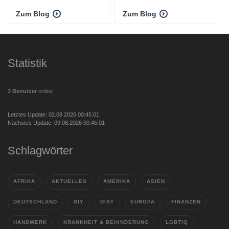
Zum Blog
Zum Blog
Statistik
3 Benutzer
online
Letztes Update: 02.08.2026 00:45:01
Nächstes Update: 09.08.2026 00:45:01
Schlagwörter
AFRIKA
AKTUELLES
AMERIKA
ASIEN
DEUTSCHLAND
DIY
DIÄT
EUROPA
FINANZEN
HANDWERK
KRANKHEIT & BEHINDERUNG
LGBTIQ