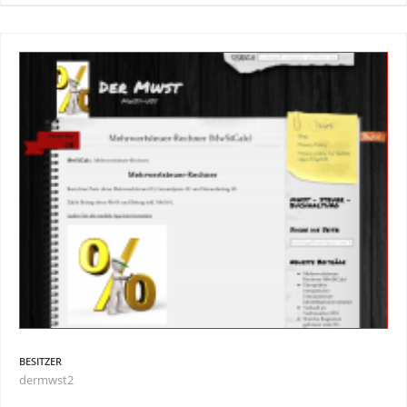
BESITZER
dermwst2