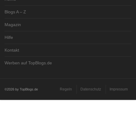
Blogs A – Z
Magazin
Hilfe
Kontakt
Werben auf TopBlogs.de
Regeln
Datenschutz
Impressum
©2026 by TopBlogs.de