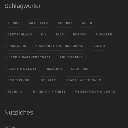
Schlagwörter
AFRIKA
AKTUELLES
AMERIKA
ASIEN
DEUTSCHLAND
DIY
DIÄT
EUROPA
FINANZEN
HANDWERK
KRANKHEIT & BEHINDERUNG
LGBTIQ
LIEBE & PARTNERSCHAFT
PHILOSOPHIE
RECHT & GESETZ
RELIGION
SHOPPING
SMARTPHONE
SOZIALES
STÄDTE & REGIONEN
TECHNIK
TRAINING & FITNESS
VEGETARISCH & VEGAN
Nützliches
Home