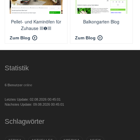
Pellet- und Kaminöfen für
Balkongarten Blog
Zuhause III❶III
Zum Blog
Zum Blog
Statistik
6 Benutzer
online
Letztes Update: 02.08.2026 00:45:01
Nächstes Update: 09.08.2026 00:45:01
Schlagwörter