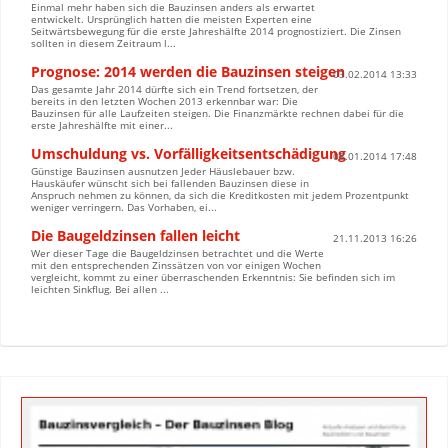
Einmal mehr haben sich die Bauzinsen anders als erwartet
entwickelt. Ursprünglich hatten die meisten Experten eine
Seitwärtsbewegung für die erste Jahreshälfte 2014 prognostiziert. Die Zinsen
sollten in diesem Zeitraum l...
Prognose: 2014 werden die Bauzinsen steigen
03.02.2014 13:33
Das gesamte Jahr 2014 dürfte sich ein Trend fortsetzen, der
bereits in den letzten Wochen 2013 erkennbar war: Die
Bauzinsen für alle Laufzeiten steigen. Die Finanzmärkte rechnen dabei für die
erste Jahreshälfte mit einer...
Umschuldung vs. Vorfälligkeitsentschädigung
08.01.2014 17:48
Günstige Bauzinsen ausnutzen Jeder Häuslebauer bzw.
Hauskäufer wünscht sich bei fallenden Bauzinsen diese in
Anspruch nehmen zu können, da sich die Kreditkosten mit jedem Prozentpunkt
weniger verringern. Das Vorhaben, ei...
Die Baugeldzinsen fallen leicht
21.11.2013 16:26
Wer dieser Tage die Baugeldzinsen betrachtet und die Werte
mit den entsprechenden Zinssätzen von vor einigen Wochen
vergleicht, kommt zu einer überraschenden Erkenntnis: Sie befinden sich im
leichten Sinkflug. Bei allen ...