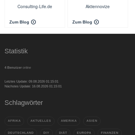
Consulting-Life.de
Aktiennovize
Zum Blog
Zum Blog
Statistik
4 Benutzer
online
Letztes Update: 09.08.2026 01:15:01
Nächstes Update: 16.08.2026 01:15:01
Schlagwörter
AFRIKA
AKTUELLES
AMERIKA
ASIEN
DEUTSCHLAND
DIY
DIÄT
EUROPA
FINANZEN