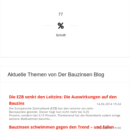
77
Schnitt
Aktuelle Themen von Der Bauzinsen Blog
Die EZB senkt den Leitzins: Die Auswirkungen auf den
Bauzins
14.06.2014 19:24
Die Europäische Zentralbank (EZB) hat den Leitzins um zehn
Basispunkte gesenkt. Dieser liegt nun nicht mehr bei 0,25
Prozent, sondern bei 0,15 Prozent. Flankierend hat die Notenbank zudem einige
weitere Maßnahmen beschlo...
Bauzinsen schwimmen gegen den Trend – und fallen
31.03.2014 19:00