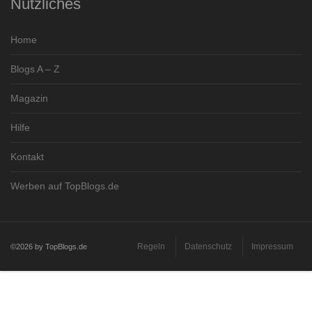
Nützliches
Home
Blogs A – Z
Magazin
Hilfe
Kontakt
Werben auf TopBlogs.de
Regeln
Datenschutz
Impressum
©2026 by TopBlogs.de