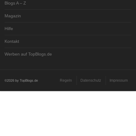
Blogs A – Z
Magazin
Hilfe
Kontakt
Werben auf TopBlogs.de
Regeln
Datenschutz
Impressum
©2026 by TopBlogs.de