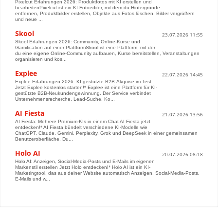
Pixelcut Erfahrungen 2026: Produktfotos mit KI erstellen und
bearbeitenPixelcut ist ein KI-Fotoeditor, mit dem du Hintergründe
entfernen, Produktbilder erstellen, Objekte aus Fotos löschen, Bilder vergrößern
und neue ...
Skool
23.07.2026 11:55
Skool Erfahrungen 2026: Community, Online-Kurse und
Gamification auf einer PlattformSkool ist eine Plattform, mit der
du eine eigene Online-Community aufbauen, Kurse bereitstellen, Veranstaltungen
organisieren und kos...
Explee
22.07.2026 14:45
Explee Erfahrungen 2026: KI-gestützte B2B-Akquise im Test
Jetzt Explee kostenlos starten!* Explee ist eine Plattform für KI-
gestützte B2B-Neukundengewinnung. Der Service verbindet
Unternehmensrecherche, Lead-Suche, Ko...
AI Fiesta
21.07.2026 13:56
AI Fiesta: Mehrere Premium-KIs in einem Chat AI Fiesta jetzt
entdecken!* AI Fiesta bündelt verschiedene KI-Modelle wie
ChatGPT, Claude, Gemini, Perplexity, Grok und DeepSeek in einer gemeinsamen
Benutzeroberfläche. Du...
Holo AI
20.07.2026 08:18
Holo AI: Anzeigen, Social-Media-Posts und E-Mails im eigenen
Markenstil erstellen Jetzt Holo entdecken!* Holo AI ist ein KI-
Marketingtool, das aus deiner Website automatisch Anzeigen, Social-Media-Posts,
E-Mails und w...