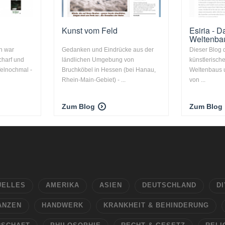
Kunst vom Feld
Esiria - 
Weltenbau
in war
Gedanken und Eindrücke aus der
Dieser Blog 
charf und
ländlichen Umgebung von
künstlerische
felnochmal -
Bruchköbel in Hessen (bei Hanau,
Weltenbaus 
Rhein-Main-Gebiet) - ...
von ...
Zum Blog
Zum Blog
UELLES
AMERIKA
ASIEN
DEUTSCHLAND
DI
ANZEN
HANDWERK
KRANKHEIT & BEHINDERUNG