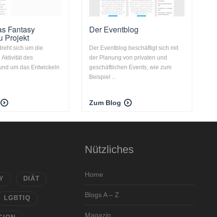
Das Fantasy
Der Eventblog
 Projekt
dreht sich um die
Der Eventblog beschäftigt sich mit
 Aktivität des
der Planung von privaten und
und um das Entwickeln
geschäftlichen Events, wie zum
Beispiel ...
Zum Blog
Nützliches
Home
Y
DIÄT
Blogs A – Z
LGBTIQ
Magazin