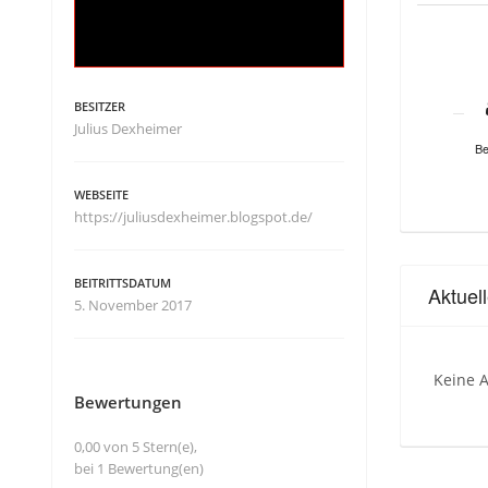
BESITZER
Julius Dexheimer
Be
WEBSEITE
https://juliusdexheimer.blogspot.de/
BEITRITTSDATUM
Aktuel
5. November 2017
Keine A
Bewertungen
0,00 von 5 Stern(e),
bei 1 Bewertung(en)