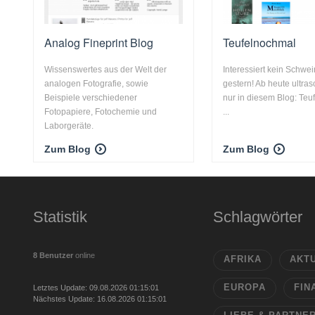
Analog Fineprint Blog
Teufelnochmal
Wissenswertes aus der Welt der
Interessiert kein Schwe
analogen Fotografie, sowie
gestern! Ab heute ultras
Beispiele verschiedener
nur in diesem Blog: Teu
Fotopapiere, Fotochemie und
...
Laborgeräte.
Zum Blog
Zum Blog
Statistik
Schlagwörter
8 Benutzer
online
AFRIKA
AKT
EUROPA
FIN
Letztes Update: 09.08.2026 01:15:01
Nächstes Update: 16.08.2026 01:15:01