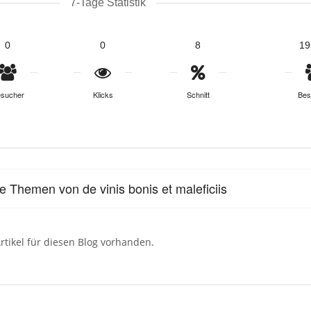
7-Tage Statistik
0
0
8
19
sucher
Klicks
Schnitt
Bes
le Themen von de vinis bonis et maleficiis
rtikel für diesen Blog vorhanden.