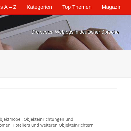
s A – Z
Kategorien
Top Themen
Magazin
Die besten Weblogs in deutscher Sprache
bjektmöbel, Objekteinrichtungen und
nomen, Hoteliers und weiteren Objekteinrichtern