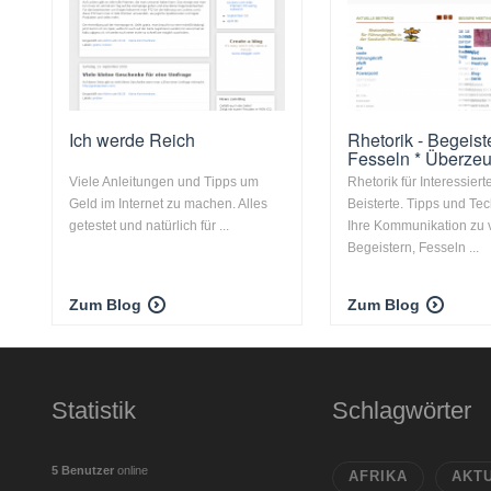
Ich werde Reich
Rhetorik - Begeist
Fesseln * Überze
Viele Anleitungen und Tipps um
Rhetorik für Interessiert
Geld im Internet zu machen. Alles
Beisterte. Tipps und Te
getestet und natürlich für ...
Ihre Kommunikation zu 
Begeistern, Fesseln ...
Zum Blog
Zum Blog
Statistik
Schlagwörter
5 Benutzer
online
AFRIKA
AKT