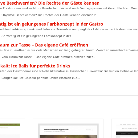
ive Beschwerden? Die Rechte der Gäste kennen
er Gastronomie sind nicht nur Kundschaft, sie sind auch Vertragspartner mit klaren Rechten. Wer 
g Objektive Beschwerden? Die Rechte der Gäste kennen erschien z...
tig ist ein gelungenes Farbkonzept in der Gastro
achtes Farbkonzept wirkt weit tiefer als Dekoration und prägt das Erlebnis in der Gastronomie m
g So wichtig ist ein gelungenes Farbkonzept in der ...
aum zur Tasse – Das eigene Café eröffnen
s Café zu eröffnen ist für viele Menschen ein lang gehegter Traum. Zwischen romantischer Vorste
g Vom Traum zur Tasse – Das eigene Café eröffnen erschien zuer...
kalt: Ice Balls für perfekte Drinks
bieten der Gastronomie eine stilvolle Alternative zu klassischen Eiswürfeln: Sie kühlen Getränke l
 Länger kalt: Ice Balls für perfekte Drinks erschien zue...