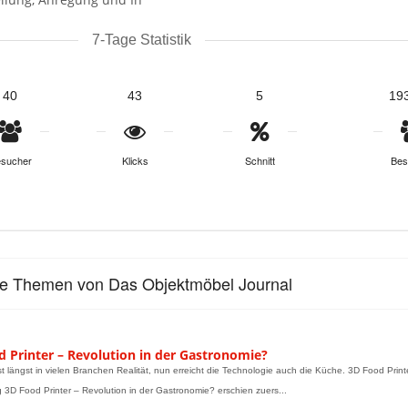
7-Tage Statistik
40
43
5
19
sucher
Klicks
Schnitt
Bes
le Themen von Das Objektmöbel Journal
d Printer – Revolution in der Gastronomie?
st längst in vielen Branchen Realität, nun erreicht die Technologie auch die Küche. 3D Food Pri
g 3D Food Printer – Revolution in der Gastronomie? erschien zuers...