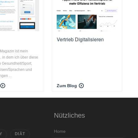
Vertrieb Digitalisieren
Magazin ist mein
 in dem ich über diese
 Gesundheit/Sport,
eisen/Sprachen und
gen ...
Zum Blog
Nützliches
Home
Y
DIÄT