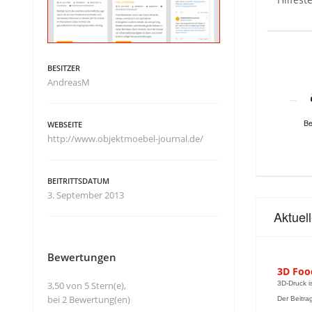
BESITZER
AndreasM
Be
WEBSEITE
http://www.objektmoebel-journal.de/
BEITRITTSDATUM
3. September 2013
Aktuel
Bewertungen
3D Foo
3,50 von 5 Stern(e),
3D-Druck i
bei 2 Bewertung(en)
Der Beitra