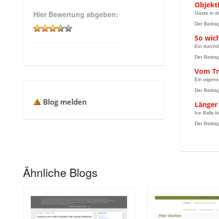
Objekt
Hier Bewertung abgeben:
Gäste in d
Der Beitra
So wich
Ein durchd
Der Beitra
Vom Tr
Ein eigene
Der Beitra
Blog melden
Länger 
Ice Balls 
Der Beitrag
Ähnliche Blogs