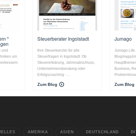
ern *
Steuerberater Ingolstadt
Jumago
ugen
e und
Ihre Steuerkanzlei für alle
Jumago.Life.
chniken um
Steuerfragen in Ingolstadt: Ob
Blogmagazin,
verbessern.
Steuererklärung, Jahresabschluss,
Hauptthemen
Unternehmensberatung oder
Business, R
Erfolgscoaching - ...
Problemlösun
Zum Blog
Zum Blog
UELLES
AMERIKA
ASIEN
DEUTSCHLAND
DI