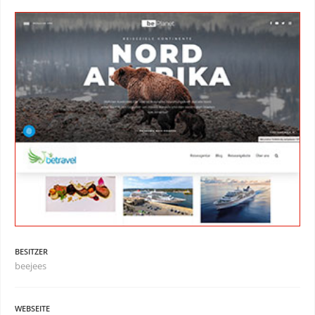
BESITZER
beejees
WEBSEITE