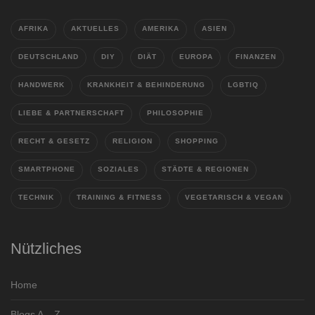
AFRIKA
AKTUELLES
AMERIKA
ASIEN
DEUTSCHLAND
DIY
DIÄT
EUROPA
FINANZEN
HANDWERK
KRANKHEIT & BEHINDERUNG
LGBTIQ
LIEBE & PARTNERSCHAFT
PHILOSOPHIE
RECHT & GESETZ
RELIGION
SHOPPING
SMARTPHONE
SOZIALES
STÄDTE & REGIONEN
TECHNIK
TRAINING & FITNESS
VEGETARISCH & VEGAN
Nützliches
Home
Blogs A – Z