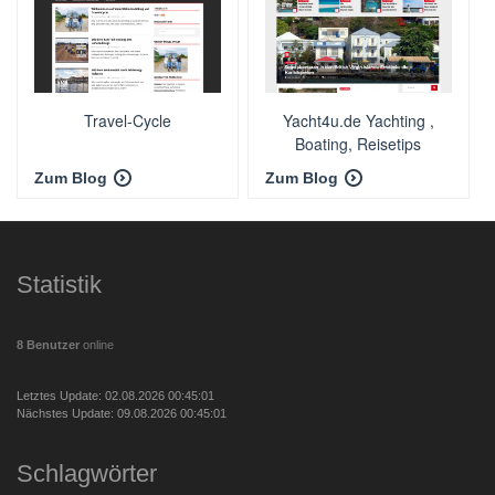
Travel-Cycle
Yacht4u.de Yachting ,
Boating, Reisetips
Zum Blog
Zum Blog
Statistik
8 Benutzer
online
Letztes Update: 02.08.2026 00:45:01
Nächstes Update: 09.08.2026 00:45:01
Schlagwörter