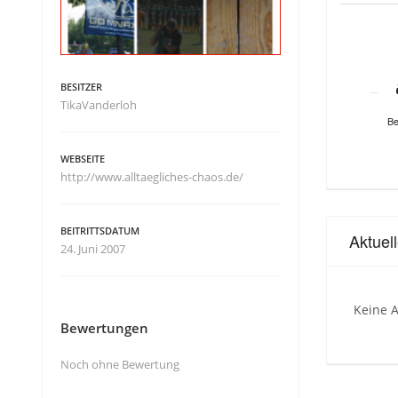
BESITZER
TikaVanderloh
Be
WEBSEITE
http://www.alltaegliches-chaos.de/
BEITRITTSDATUM
Aktuel
24. Juni 2007
Keine A
Bewertungen
Noch ohne Bewertung