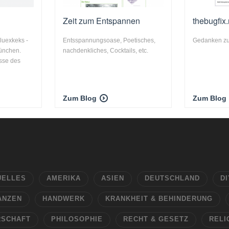
Zeit zum Entspannen
thebugfix.
luexkeks -
Entsspannungsoase, Poetisches,
Gedanken zu
ünchen.
nachdenkliches, Cocktails, etc.
sse des
Zum Blog
Zum Blog
UELLES
AMERIKA
ASIEN
DEUTSCHLAND
DI
ANZEN
HANDWERK
KRANKHEIT & BEHINDERUNG
RSCHAFT
PHILOSOPHIE
RECHT & GESETZ
RELI