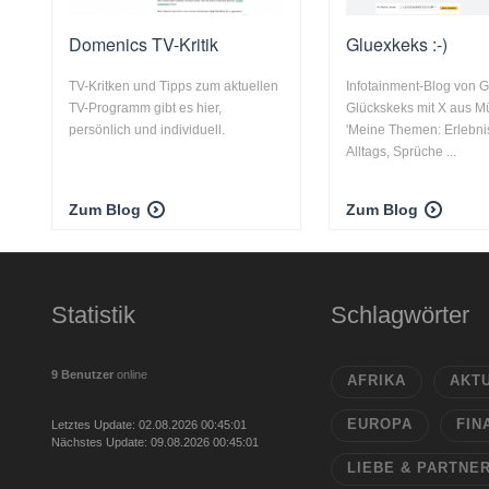
Domenics TV-Kritik
Gluexkeks :-)
TV-Kritken und Tipps zum aktuellen
Infotainment-Blog von G
TV-Programm gibt es hier,
Glückskeks mit X aus M
persönlich und individuell.
'Meine Themen: Erlebni
Alltags, Sprüche ...
Zum Blog
Zum Blog
Statistik
Schlagwörter
9 Benutzer
online
AFRIKA
AKT
EUROPA
FIN
Letztes Update: 02.08.2026 00:45:01
Nächstes Update: 09.08.2026 00:45:01
LIEBE & PARTNE