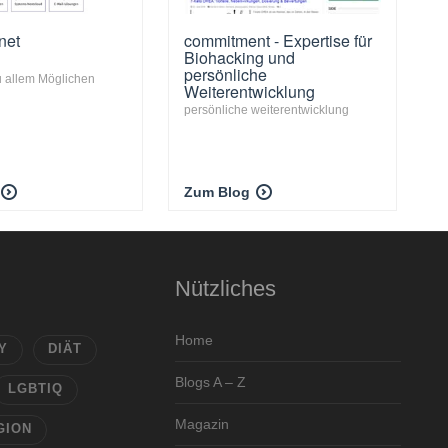
net
commitment - Expertise für
Biohacking und
persönliche
 allem Möglichen
Weiterentwicklung
persönliche weiterentwicklung
Zum Blog
Nützliches
Home
Y
DIÄT
Blogs A – Z
LGBTIQ
Magazin
GION