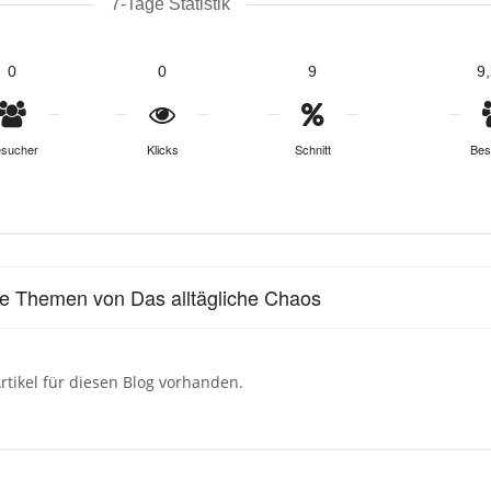
7-Tage Statistik
0
0
9
9
sucher
Klicks
Schnitt
Bes
le Themen von Das alltägliche Chaos
rtikel für diesen Blog vorhanden.