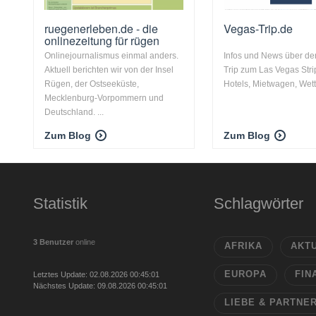
ruegenerleben.de - die
Vegas-Trip.de
onlinezeitung für rügen
Onlinejournalismus einmal anders.
Infos und News über de
Aktuell berichten wir von der Insel
Trip zum Las Vegas Stri
Rügen, der Ostseeküste,
Hotels, Mietwagen, Wetter
Mecklenburg-Vorpommern und
Deutschland. ...
Zum Blog
Zum Blog
Statistik
Schlagwörter
3 Benutzer
online
AFRIKA
AKT
EUROPA
FIN
Letztes Update: 02.08.2026 00:45:01
Nächstes Update: 09.08.2026 00:45:01
LIEBE & PARTNE