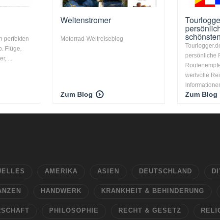
Weltenstromer
Tourlogge
persönlic
schönsten
n perfekten
Motorrad-Weltreiseblog
Tourlogger.d
p. Flüge,
persönliche 
, ...
Routenempfe
wertvolle Re
Informationen
Zum Blog
Zum Blog
UELLES
AMERIKA
ASIEN
DEUTSCHLAND
DI
ANZEN
HANDWERK
KRANKHEIT & BEHINDERUNG
RSCHAFT
PHILOSOPHIE
RECHT & GESETZ
RELI