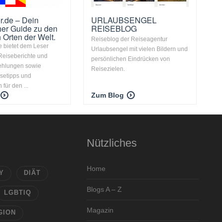
r.de – Dein
URLAUBSENGEL
her Guide zu den
REISEBLOG
 Orten der Welt.
Reiseblog der Reiseagentur
e bietet dem Leser
Urlaubsengel mit vielen Bildern und
Reiseberichte und
persönlichen Eindrücken von
hlungen sowie
Reisezielen.
isetipps und
 für den ...
Zum Blog
Nützliches
Home
Y
DIÄT
Blogs A – Z
LGBTIQ
Magazin
GION