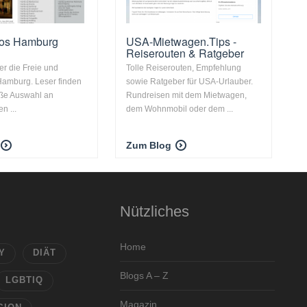
tos Hamburg
USA-Mietwagen.Tips -
Reiserouten & Ratgeber
er die Freie und
Tolle Reiserouten, Empfehlung
Hamburg. Leser finden
sowie Ratgeber für USA-Urlauber.
oße Auswahl an
Rundreisen mit dem Mietwagen,
n ...
dem Wohnmobil oder dem ...
Zum Blog
Nützliches
Home
Y
DIÄT
Blogs A – Z
LGBTIQ
Magazin