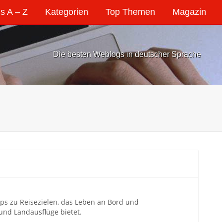
s A – Z
Kategorien
Top Themen
Magazin
Die besten Weblogs in deutscher Sprache
ipps zu Reisezielen, das Leben an Bord und
nd Landausflüge bietet.