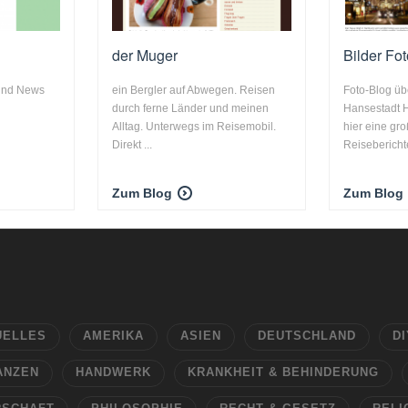
der Muger
Bilder Fo
 und News
ein Bergler auf Abwegen. Reisen
Foto-Blog üb
durch ferne Länder und meinen
Hansestadt 
Alltag. Unterwegs im Reisemobil.
hier eine gr
Direkt ...
Reiseberichte
Zum Blog
Zum Blog
UELLES
AMERIKA
ASIEN
DEUTSCHLAND
DI
ANZEN
HANDWERK
KRANKHEIT & BEHINDERUNG