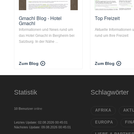
Gmachl Blog - Hotel
Top Freizeit
Gmachl
Informationen und News rund um
Aktuelle Informationen
das Hotel Gmachl in Bergheim bei
rund um Ihre Freizeit
Salzburg. In der Nähe ...
Zum Blog
Zum Blog
Statistik
Schlagwörter
10 Benutzer
online
AFRIKA
AKT
EUROPA
FIN
Letztes Update: 02.08.2026 00:45:01
Nächstes Update: 09.08.2026 00:45:01