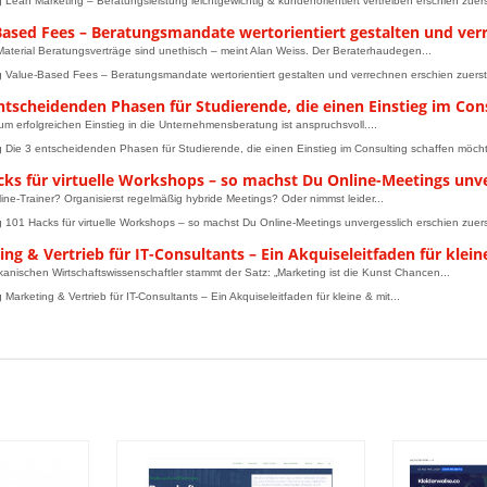
g Lean Marketing – Beratungsleistung leichtgewichtig & kundenorientiert vertreiben erschien zuers
Based Fees – Beratungsmandate wertorientiert gestalten und ver
aterial Beratungsverträge sind unethisch – meint Alan Weiss. Der Beraterhaudegen...
g Value-Based Fees – Beratungsmandate wertorientiert gestalten und verrechnen erschien zuerst 
ntscheidenden Phasen für Studierende, die einen Einstieg im Con
m erfolgreichen Einstieg in die Unternehmensberatung ist anspruchsvoll....
g Die 3 entscheidenden Phasen für Studierende, die einen Einstieg im Consulting schaffen möchte
cks für virtuelle Workshops – so machst Du Online-Meetings unve
line-Trainer? Organisierst regelmäßig hybride Meetings? Oder nimmst leider...
g 101 Hacks für virtuelle Workshops – so machst Du Online-Meetings unvergesslich erschien zuers
ng & Vertrieb für IT-Consultants – Ein Akquiseleitfaden für klei
anischen Wirtschaftswissenschaftler stammt der Satz: „Marketing ist die Kunst Chancen...
 Marketing & Vertrieb für IT-Consultants – Ein Akquiseleitfaden für kleine & mit...