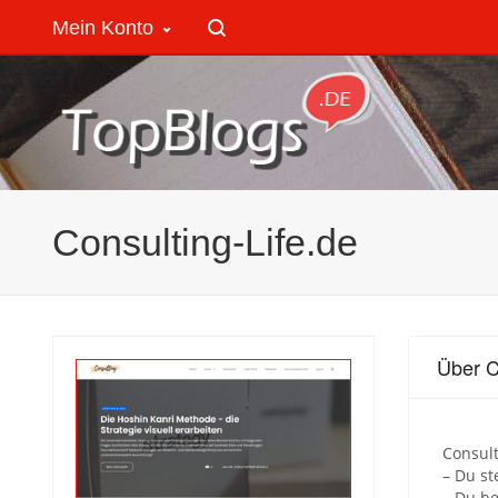
Mein Konto
Consulting-Life.de
Über C
Consult
– Du st
– Du be