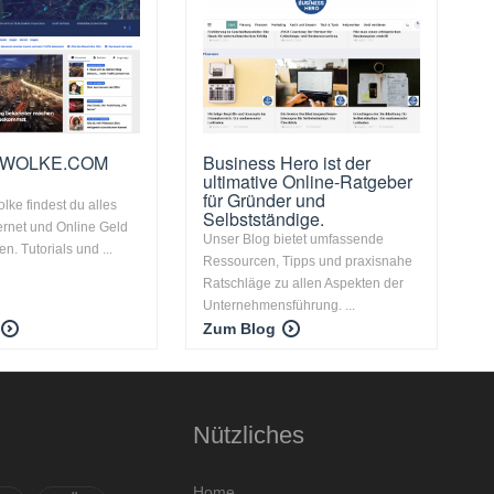
RWOLKE.COM
Business Hero ist der
ultimative Online-Ratgeber
für Gründer und
lke findest du alles
Selbstständige.
ernet und Online Geld
Unser Blog bietet umfassende
n. Tutorials und ...
Ressourcen, Tipps und praxisnahe
Ratschläge zu allen Aspekten der
Unternehmensführung. ...
Zum Blog
Nützliches
Home