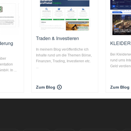
Traden & Investieren
derung
KLEIDE
In meinem Blog veröffentliche ich
Bei Kleiderwo
Inhalte rund um die Themen Börse,
über
rund ums Int
Finanzen, Trading, Investieren etc.
entation
Geld verdiene
...
mbH. In ...
Zum Blog
Zum Blog