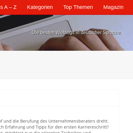
s A – Z
Kategorien
Top Themen
Magazin
Die besten Weblogs in deutscher Sprache
eruf und die Berufung des Unternehmensberaters dreht.
h Erfahrung und Tipps für den ersten Karriereschritt?
en, möchtest nun die erlernten Techniken und