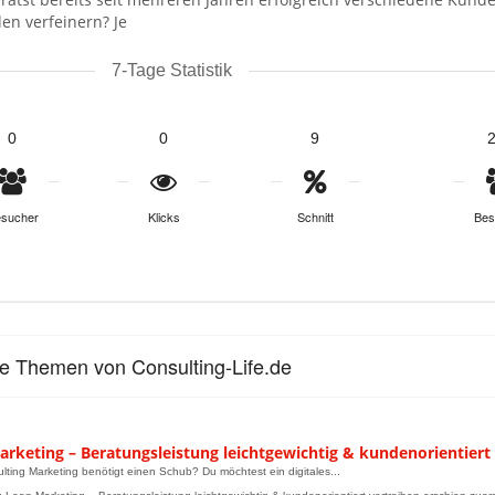
en verfeinern? Je
7-Tage Statistik
0
0
9
sucher
Klicks
Schnitt
Bes
le Themen von Consulting-Life.de
rketing – Beratungsleistung leichtgewichtig & kundenorientiert
lting Marketing benötigt einen Schub? Du möchtest ein digitales...