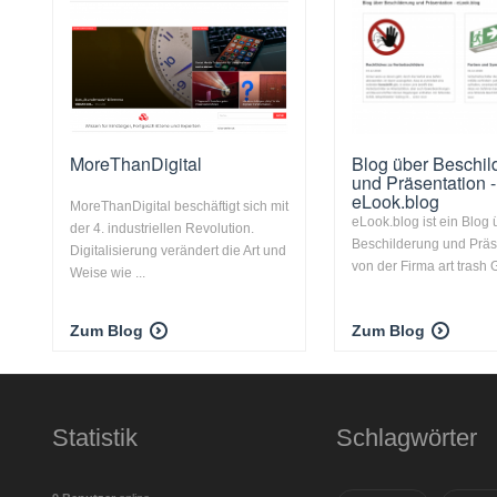
MoreThanDigital
Blog über Beschil
und Präsentation -
eLook.blog
MoreThanDigital beschäftigt sich mit
eLook.blog ist ein Blog 
der 4. industriellen Revolution.
Beschilderung und Präs
Digitalisierung verändert die Art und
von der Firma art trash G
Weise wie ...
Zum Blog
Zum Blog
Statistik
Schlagwörter