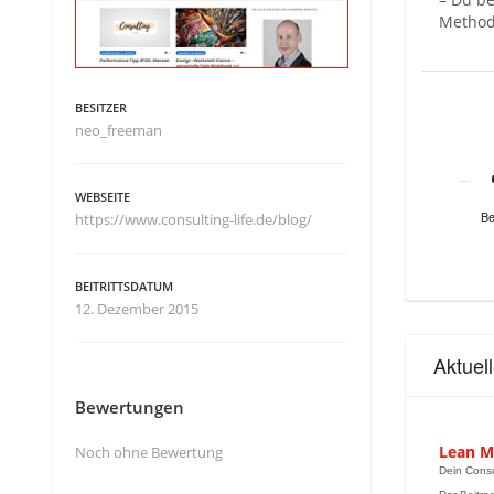
Method
BESITZER
neo_freeman
WEBSEITE
Be
https://www.consulting-life.de/blog/
BEITRITTSDATUM
12. Dezember 2015
Aktuel
Bewertungen
Lean Ma
Noch ohne Bewertung
Dein Consu