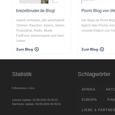
brezelbruder.de Blog!
Promi Blog von lif
vepeilt, verballert, alle verschallert!
Der lifego.de Promi Blog
Themen: Rauchen, Katzen, Serien,
täglich über Promis und
Finanzkrise, Radio, Musik,
neueste Klatsch und Trat
FastFood, Gewinnspiele und mein
Leben
Zum Blog
Zum Blog
Statistik
Schlagwörter
5 Benutzer
online
AFRIKA
AKT
EUROPA
FIN
Letztes Update: 02.08.2026 00:45:01
Nächstes Update: 09.08.2026 00:45:01
LIEBE & PARTNE