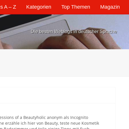
s A – Z
Kategorien
Top Themen
Magazin
Die besten Weblogs in deutscher Sprache
essions of a Beautyholic anonym als Incognito
e erzähle ich hier von Beauty, teste neue Kosmetik
m Badezimmer und teile einige Tipps mit Euch.