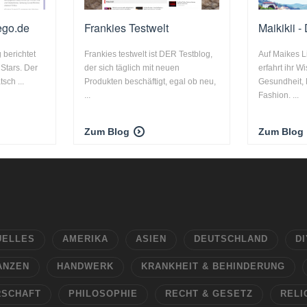
ego.de
Frankies Testwelt
Maikikii -
 berichtet
Frankies testwelt ist DER Testblog,
Auf Maikes Li
 Stars. Der
der sich täglich mit neuen
erfahrt ihr 
sch ...
Produkten beschäftigt, egal ob neu,
Gesundheit, 
...
Fashion. ...
Zum Blog
Zum Blog
UELLES
AMERIKA
ASIEN
DEUTSCHLAND
DI
ANZEN
HANDWERK
KRANKHEIT & BEHINDERUNG
RSCHAFT
PHILOSOPHIE
RECHT & GESETZ
RELI