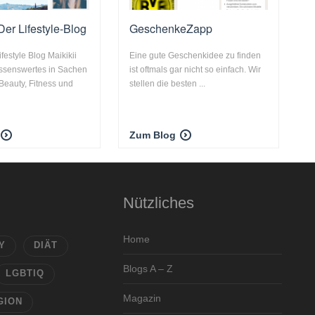
 Der Lifestyle-Blog
GeschenkeZapp
festyle Blog Maikikii
Eine gute Geschenkidee zu finden
Wissenswertes in Sachen
ist oftmals gar nicht so einfach. Wir
Beauty, Fitness und
stellen die besten ...
Zum Blog
Nützliches
Home
Y
DIÄT
Blogs A – Z
LGBTIQ
Magazin
GION