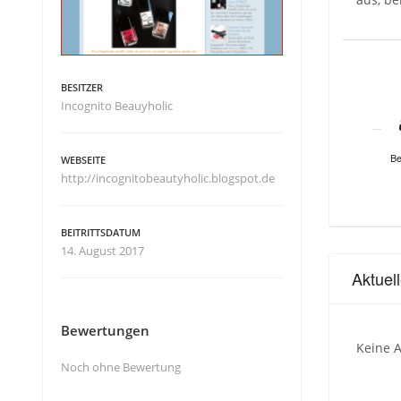
BESITZER
Incognito Beauyholic
Be
WEBSEITE
http://incognitobeautyholic.blogspot.de
BEITRITTSDATUM
14. August 2017
Aktuel
Bewertungen
Keine A
Noch ohne Bewertung