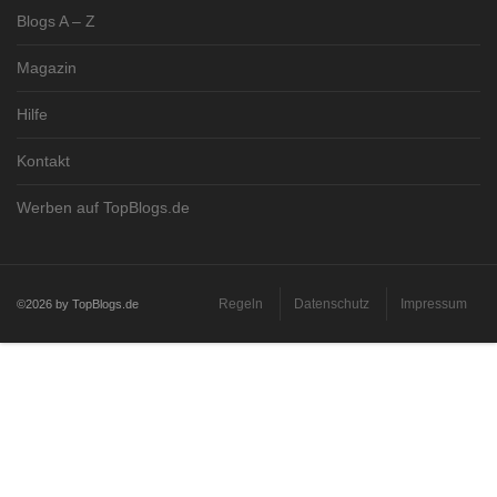
Blogs A – Z
Magazin
Hilfe
Kontakt
Werben auf TopBlogs.de
Regeln
Datenschutz
Impressum
©2026 by TopBlogs.de