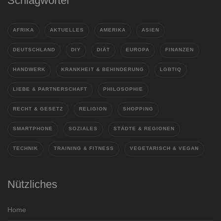
Schlagwörter
AFRIKA
AKTUELLES
AMERIKA
ASIEN
DEUTSCHLAND
DIY
DIÄT
EUROPA
FINANZEN
HANDWERK
KRANKHEIT & BEHINDERUNG
LGBTIQ
LIEBE & PARTNERSCHAFT
PHILOSOPHIE
RECHT & GESETZ
RELIGION
SHOPPING
SMARTPHONE
SOZIALES
STÄDTE & REGIONEN
TECHNIK
TRAINING & FITNESS
VEGETARISCH & VEGAN
Nützliches
Home