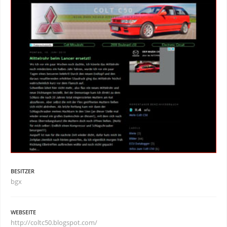
BESITZER
bgx
WEBSEITE
http://coltc50.blogspot.com/