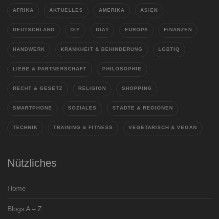
AFRIKA
AKTUELLES
AMERIKA
ASIEN
DEUTSCHLAND
DIY
DIÄT
EUROPA
FINANZEN
HANDWERK
KRANKHEIT & BEHINDERUNG
LGBTIQ
LIEBE & PARTNERSCHAFT
PHILOSOPHIE
RECHT & GESETZ
RELIGION
SHOPPING
SMARTPHONE
SOZIALES
STÄDTE & REGIONEN
TECHNIK
TRAINING & FITNESS
VEGETARISCH & VEGAN
Nützliches
Home
Blogs A – Z