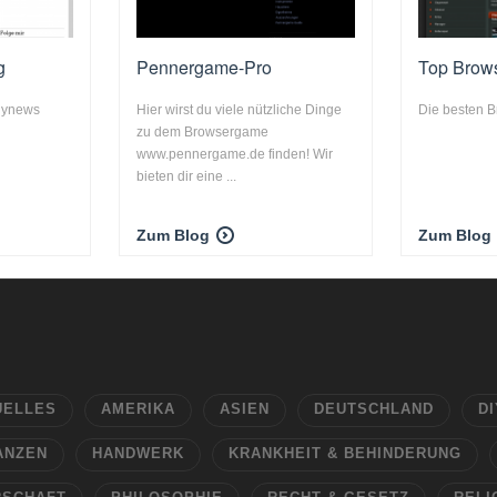
g
Pennergame-Pro
Top Brow
dynews
Hier wirst du viele nützliche Dinge
Die besten 
zu dem Browsergame
www.pennergame.de finden! Wir
bieten dir eine ...
Zum Blog
Zum Blog
UELLES
AMERIKA
ASIEN
DEUTSCHLAND
DI
ANZEN
HANDWERK
KRANKHEIT & BEHINDERUNG