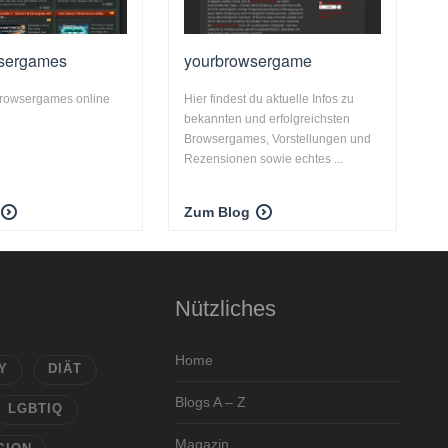
sergames
yourbrowsergame
Browsergames online
Hier findest du aktuelle Infos zu
bekannten und erfolgreichsten
Browsergames, Vorstellungen und
Rezensionen sowie echtes ...
Zum Blog
Nützliches
Home
Y
DIÄT
Blogs A – Z
LGBTIQ
Magazin