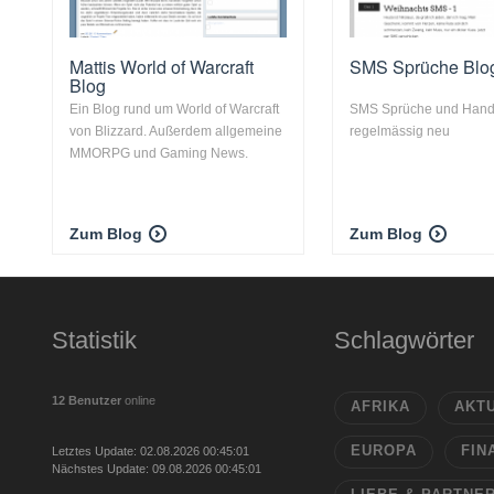
Mattis World of Warcraft
SMS Sprüche Blo
Blog
Ein Blog rund um World of Warcraft
SMS Sprüche und Han
von Blizzard. Außerdem allgemeine
regelmässig neu
MMORPG und Gaming News.
Zum Blog
Zum Blog
Statistik
Schlagwörter
12 Benutzer
online
AFRIKA
AKT
EUROPA
FIN
Letztes Update: 02.08.2026 00:45:01
Nächstes Update: 09.08.2026 00:45:01