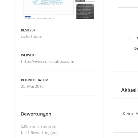
BESITZER
collectabox
Be
WEBSEITE
http://www.collectabox.com/
BEITRITTSDATUM
25. Mai 2016
Aktuel
Bewertungen
Keine A
5,00 von 5 Stern(e),
bei 1 Bewertung(en)