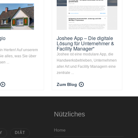
gio
Joshee App – Die digitale
Lösung für Unternehmer &
Facility Manager"
n Herten! Auf unserem
Joshee ist eine modulare App, die
ie alles, was Sie über
Handwerksbetrieben, Unternehmen
sen ...
aller Art und Facility Managern eine
zentrale ...
Zum Blog
Nützliches
Home
Y
DIÄT