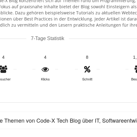
de-X Blog konzentriert sich auf Themen rund um Programmierung, 
Fokus auf praxisnahe Inhalte bietet der Blog sowohl Einsteigern a
blicke.​ Dazu gehören beispielsweise Tutorials zu aktuellen Webte
ionen über Best Practices in der Entwicklung. Jeder Artikel ist da
dlich zu vermitteln und den Lesern praktische Anleitungen für ihre
7-Tage Statistik
4
4
8
1
sucher
Klicks
Schnitt
Bes
le Themen von Code-X Tech Blog über IT, Softwareentw