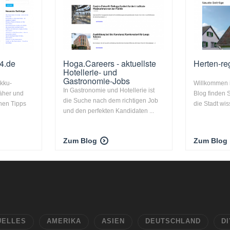
4.de
Hoga.Careers - aktuellste
Herten-re
Hotellerie- und
Gastronomie-Jobs
kku-
Willkommen i
In Gastronomie und Hotellerie ist
äher und
Blog finden S
die Suche nach dem richtigen Job
chen Tipps
die Stadt wis
und den perfekten Kandidaten ...
Zum Blog
Zum Blog
UELLES
AMERIKA
ASIEN
DEUTSCHLAND
DI