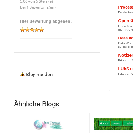
5,00 von 5 Stern(e),
Process
bei 1 Bewertung(en)
Entdecken
Open G
Hier Bewertung abgeben:
Open Graph
die Attrak
Data Wr
Data Wrang
zu erziele
Notizen
Erfahren S
LUKS un
Blog melden
Erfahren S
Ähnliche Blogs