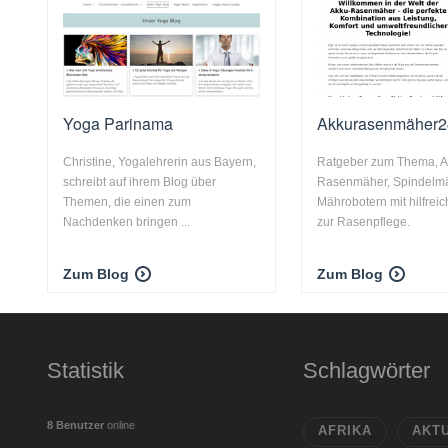
Yoga Parinama
Akkurasenmäher2
Christine, Yogalehrerin aus Bayern,
Ratgeber zum Thema, A
schreibt auf ihrem Blog über
Rasenmäher, Spindelm
Themen, die einen zum
Mährobotern mit hilfrei
Nachdenken bringen ...
zur Rasenpflege.
Zum Blog
Zum Blog
Statistik
Schlagwörter
8 Benutzer
online
AFRIKA
AKT