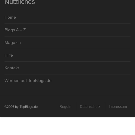
Nützliches
Home
Blogs A – Z
Magazin
Hilfe
Kontakt
Werben auf TopBlogs.de
Regeln
Datenschutz
Impressum
©2026 by TopBlogs.de