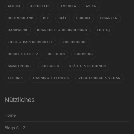
AFRIKA
AKTUELLES
AMERIKA
ASIEN
DEUTSCHLAND
DIY
DIÄT
EUROPA
FINANZEN
HANDWERK
KRANKHEIT & BEHINDERUNG
LGBTIQ
LIEBE & PARTNERSCHAFT
PHILOSOPHIE
RECHT & GESETZ
RELIGION
SHOPPING
SMARTPHONE
SOZIALES
STÄDTE & REGIONEN
TECHNIK
TRAINING & FITNESS
VEGETARISCH & VEGAN
Nützliches
Home
Blogs A – Z