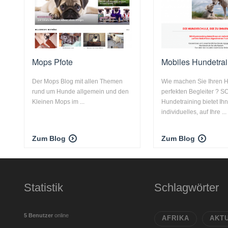
Mops Pfote
Mobiles Hundetrai
Der Mops Blog mit allen Themen
Wie machen Sie Ihren 
rund um Hunde allgemein und den
perfekten Begleiter ? S
Kleinen Mops im ...
Hundetraining bietet Ih
individuelles, auf Ihre ...
Zum Blog
Zum Blog
Statistik
Schlagwörter
5 Benutzer
online
AFRIKA
AKT