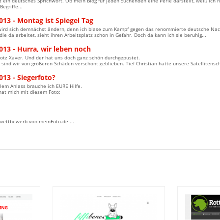
 ein deutsches Sprichwort. Ob mein Blog für jeden Suchenden eine Perle darstellt, weiß ich 
Begriffe...
013 - Montag ist Spiegel Tag
wird sich demnächst ändern, denn ich blase zum Kampf gegen das renommierte deutsche Nac
die da arbeitet, sieht ihren Arbeitsplatz schon in Gefahr. Doch da kann ich sie beruhig...
013 - Hurra, wir leben noch
otz Xaver. Und der hat uns doch ganz schön durchgepustet.
sind wir von größeren Schäden verschont geblieben. Tief Christian hatte unsere Satellitensch
013 - Siegerfoto?
lem Anlass brauche ich EURE Hilfe.
hat mich mit diesem Foto:
wettbewerb von meinFoto.de ...