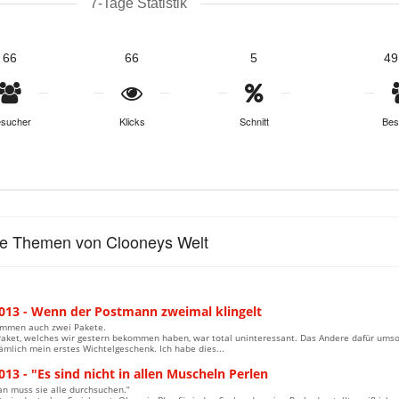
7-Tage Statistik
66
66
5
49
sucher
Klicks
Schnitt
Bes
le Themen von Clooneys Welt
2013 - Wenn der Postmann zweimal klingelt
mmen auch zwei Pakete.
Paket, welches wir gestern bekommen haben, war total uninteressant. Das Andere dafür ums
mlich mein erstes Wichtelgeschenk. Ich habe dies...
013 - "Es sind nicht in allen Muscheln Perlen
an muss sie alle durchsuchen.“