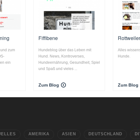
ning
Fiffibene
Rottweile
Hund zum
Hundeblog über das Leben mit
Alles wissen
OS-
Hund. News, Kontroverses,
Hunde.
nen ein
Hundeernährung, Gesundheit, Spiel
und Spaß und vieles ...
Zum Blog
Zum Blog
UELLES
AMERIKA
ASIEN
DEUTSCHLAND
DI