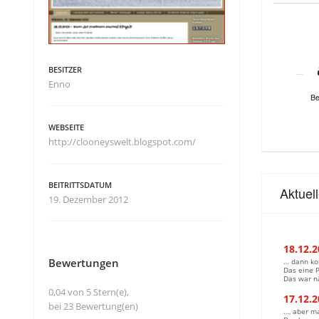
BESITZER
Enno
Be
WEBSEITE
http://clooneyswelt.blogspot.com/
BEITRITTSDATUM
Aktuel
19. Dezember 2012
18.12.
Bewertungen
… dann ko
Das eine 
Das war nä
0,04 von 5 Stern(e),
17.12.2
bei 23 Bewertung(en)
…, aber m