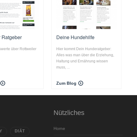
r Ratgeber
Deine Hundehilfe
swerte über Rottweiler
Hier kommt Dein Hunderatgeber:
Alles was man über die Erziehung,
Haltung und Ernährung wissen
muss, ...
Zum Blog
Nützliches
Home
Y
DIÄT