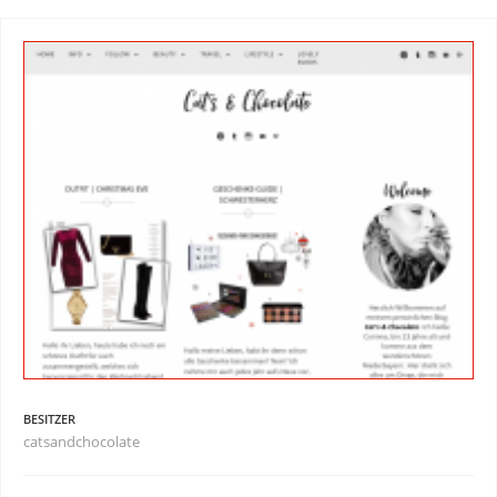
BESITZER
catsandchocolate