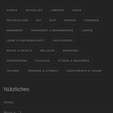
AFRIKA
AKTUELLES
AMERIKA
ASIEN
DEUTSCHLAND
DIY
DIÄT
EUROPA
FINANZEN
HANDWERK
KRANKHEIT & BEHINDERUNG
LGBTIQ
LIEBE & PARTNERSCHAFT
PHILOSOPHIE
RECHT & GESETZ
RELIGION
SHOPPING
SMARTPHONE
SOZIALES
STÄDTE & REGIONEN
TECHNIK
TRAINING & FITNESS
VEGETARISCH & VEGAN
Nützliches
Home
Blogs A – Z