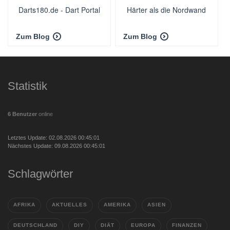
Darts180.de - Dart Portal
Härter als die Nordwand
Zum Blog
Zum Blog
Statistik
6 Benutzer
online
Letztes Update: 02.08.2026 00:45:01
Nächstes Update: 09.08.2026 00:45:01
Schlagwörter
AFRIKA
AKTUELLES
AMERIKA
ASIEN
DEUTSCHLAND
DIY
DIÄT
EUROPA
FINANZEN