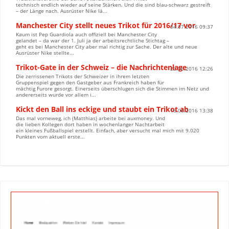
technisch endlich wieder auf seine Stärken. Und die sind blau-schwarz gestreift
– der Länge nach. Ausrüster Nike lä...
Manchester City stellt neues Trikot für 2016/17 vor
04.07.2016 09:37
Kaum ist Pep Guardiola auch offiziell bei Manchester City
gelandet – da war der 1. Juli ja der arbeitsrechtliche Stichtag –
geht es bei Manchester City aber mal richtig zur Sache. Der alte und neue
Ausrüster Nike stellte...
Trikot-Gate in der Schweiz – die Nachrichtenlage
22.06.2016 12:26
Die zerrissenen Trikots der Schweizer in ihrem letzten
Gruppenspiel gegen den Gastgeber aus Frankreich haben für
mächtig Furore gesorgt. Einerseits überschlugen sich die Stimmen im Netz und
andererseits wurde vor allem i...
Kickt den Ball ins eckige und staubt ein Trikot ab
16.06.2016 13:38
Das mal vorneweg, ich (Matthias) arbeite bei auxmoney. Und
die lieben Kollegen dort haben in wochenlanger Nachtarbeit
ein kleines Fußballspiel erstellt. Einfach, aber versucht mal mich mit 9.020
Punkten vom aktuell erste...