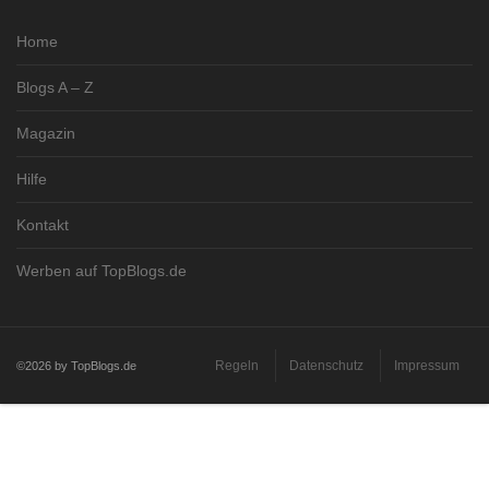
Home
Blogs A – Z
Magazin
Hilfe
Kontakt
Werben auf TopBlogs.de
Regeln
Datenschutz
Impressum
©2026 by TopBlogs.de