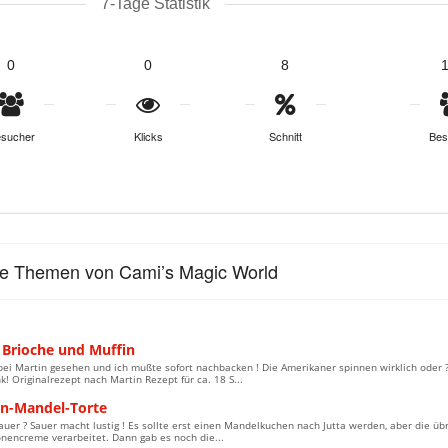
7-Tage Statistik
0
0
8
sucher
Klicks
Schnitt
Bes
le Themen von Cami’s Magic World
 Brioche und Muffin
bei Martin gesehen und ich mußte sofort nachbacken ! Die Amerikaner spinnen wirklich oder ?
k! Originalrezept nach Martin Rezept für ca. 18 S...
en-Mandel-Torte
uer ? Sauer macht lustig ! Es sollte erst einen Mandelkuchen nach Jutta werden, aber die üb
onencreme verarbeitet. Dann gab es noch die...