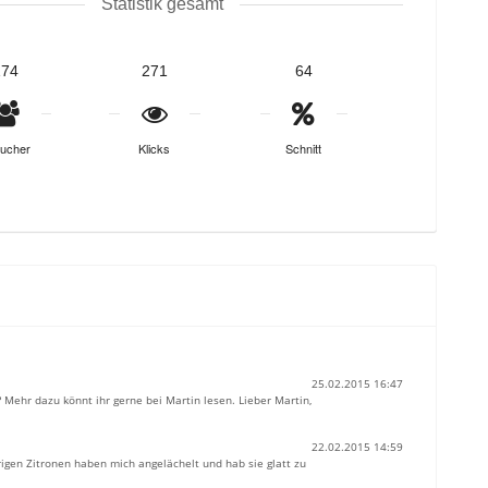
Statistik gesamt
174
271
64
ucher
Klicks
Schnitt
25.02.2015 16:47
 Mehr dazu könnt ihr gerne bei Martin lesen. Lieber Martin,
22.02.2015 14:59
rigen Zitronen haben mich angelächelt und hab sie glatt zu