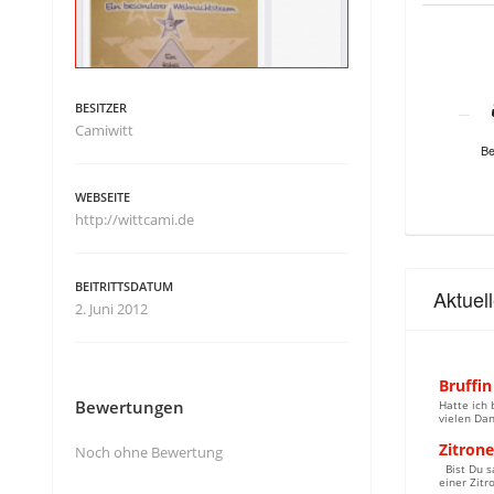
BESITZER
Camiwitt
Be
WEBSEITE
http://wittcami.de
BEITRITTSDATUM
Aktuel
2. Juni 2012
Bruffin
Bewertungen
Hatte ich 
vielen Dan
Zitron
Noch ohne Bewertung
Bist Du sa
einer Zitr