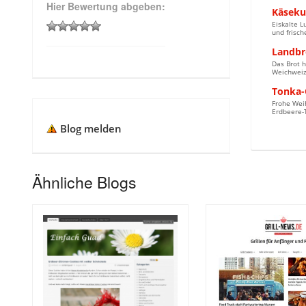
Hier Bewertung abgeben:
Käseku
Eiskalte L
und frisc
Landbr
Das Brot h
Weichweize
Tonka-
Frohe Wei
Erdbeere-
Blog melden
Ähnliche Blogs