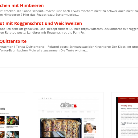
chen mit Himbeeren
uft, trocken, die Sonne scheint…macht Lust nach etwas frischem nicht zu schwer auch nicht z
hen Himbeeren ? Hier das Rezept dazu Buttermuerbe...
ot mit Roggenschrot und Weichweizen
abe ich sehr oft gebacken. Das Rezept findest Du hier http://wittcami.de/landbrot-mit-rogge
n Related posts: Landbrot mit Roggenschrot als Pain Fe...
Quittentorte
hnachten ! Tonka-Quittentorte Related posts: Schwarzwaelder Kirschtorte Der Klassiker unte
Tonka-Baumkuchen Moin alle zusammen Die Torte widme...