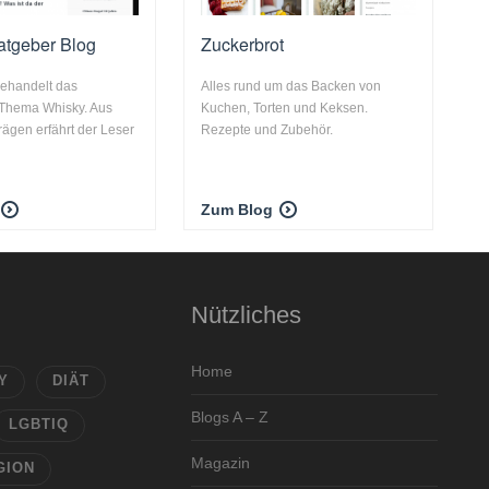
atgeber Blog
Zuckerbrot
behandelt das
Alles rund um das Backen von
Thema Whisky. Aus
Kuchen, Torten und Keksen.
rägen erfährt der Leser
Rezepte und Zubehör.
Zum Blog
Nützliches
Home
Y
DIÄT
Blogs A – Z
LGBTIQ
Magazin
GION