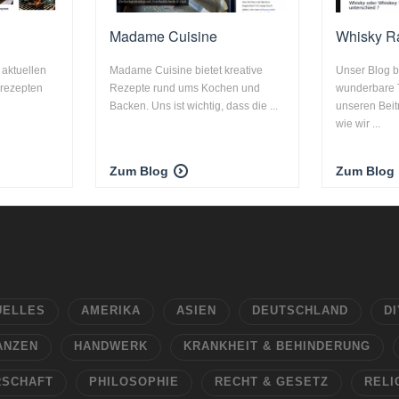
Madame Cuisine
Whisky R
 aktuellen
Madame Cuisine bietet kreative
Unser Blog 
 rezepten
Rezepte rund ums Kochen und
wunderbare 
Backen. Uns ist wichtig, dass die ...
unseren Beit
wie wir ...
Zum Blog
Zum Blog
UELLES
AMERIKA
ASIEN
DEUTSCHLAND
DI
ANZEN
HANDWERK
KRANKHEIT & BEHINDERUNG
RSCHAFT
PHILOSOPHIE
RECHT & GESETZ
RELI