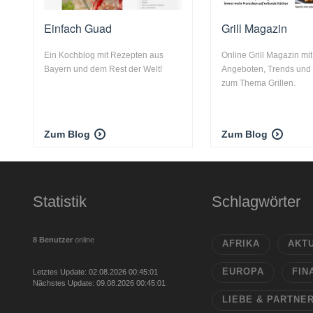
Einfach Guad
Grill Magazin
Ein Kochblog mit Rezepten aus
Online Grill Magazin mit
Bayern und dem Rest der Welt!
Angeboten, Trends und
zum Thema Grillen.
Zum Blog
Zum Blog
Statistik
Schlagwörter
8 Benutzer
online
AFRIKA
AKT
EUROPA
FIN
Letztes Update: 02.08.2026 00:45:01
Nächstes Update: 09.08.2026 00:45:01
LIEBE & PARTNE