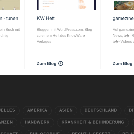
n - tunen
KW Heft
gamezine
ein Buch mit
Bloggen mit WordPress.com. Blog
Auf gamezine
ichtig
zu einem Heft des KnowWare
News, â�· Re
Verlages
â�¹ Videos u
Zum Blog
Zum Blog
UELLES
AMERIKA
ASIEN
DEUTSCHLAND
DI
ANZEN
HANDWERK
KRANKHEIT & BEHINDERUNG