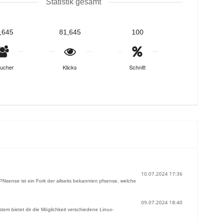
Statistik gesamt
,645
81,645
100
ucher
Klicks
Schnitt
10.07.2024 17:36
OPNsense ist ein Fork der allseits bekannten pfsense, welche
09.07.2024 18:40
tem bietet dir die Möglichkeit verschiedene Linux-