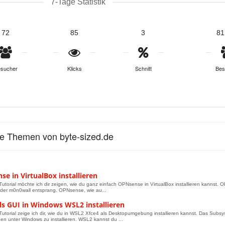
7-Tage Statistik
72
85
3
81
sucher
Klicks
Schnitt
Bes
le Themen von byte-sized.de
e in VirtualBox installieren
Tutorial möchte ich dir zeigen, wie du ganz einfach OPNsense in VirtualBox installieren kannst. 
der m0n0wall entsprang. OPNsense, wie au...
ls GUI in Windows WSL2 installieren
Tutorial zeige ich dir, wie du in WSL2 Xfce4 als Desktopumgebung installieren kannst. Das Subsys
onen unter Windows zu installieren. WSL2 kannst du ...