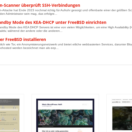
in-Scanner überprüft SSH-Verbindungen
in-Attacke hat Ende 2023 nochmal richtig für Aufruhr gesorgt und offenbarte einer der größten 
den Administrator sein mag, das erfolgre...
andby Mode des KEA-DHCP unter FreeBSD einrichten
andby Mode des KEA DHCP Servers ist eine von vielen Möglichkeiten, um eine High Availability (
 aktiv, während der andere oder die anderen...
er FreeBSD installieren
hnlich wie Tor, ein Anonymisierungsnetzwerk und bietet etliche webbasierten Services, darunter Bl
ehosted werden bezeichnet man als eep...