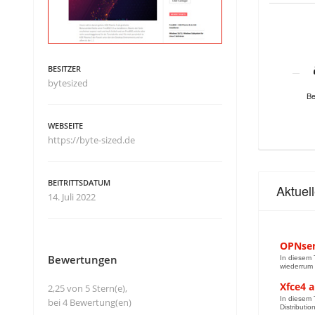
BESITZER
bytesized
Be
WEBSEITE
https://byte-sized.de
BEITRITTSDATUM
Aktuel
14. Juli 2022
OPNsens
Bewertungen
In diesem 
wiederrum 
Xfce4 a
2,25 von 5 Stern(e),
In diesem 
bei 4 Bewertung(en)
Distributi