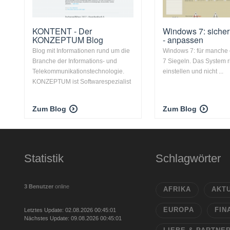
KONTENT - Der
Windows 7: sicher
KONZEPTUM Blog
- anpassen
Blog mit Informationen rund um die
Windows 7: für manche 
Branche der Informations- und
7 Siegeln. Das System r
Telekommunikationstechnologie.
einstellen und nicht ...
KONZEPTUM ist Softwarespezialist
Zum Blog
Zum Blog
Statistik
Schlagwörter
3 Benutzer
online
AFRIKA
AKT
EUROPA
FIN
Letztes Update: 02.08.2026 00:45:01
Nächstes Update: 09.08.2026 00:45:01