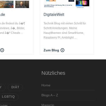
.de
DigitaleWelt
.de findest du â�¶
Technik Blog mit vielen Schritt für
views, â�¸ Bilder,
Schritt Anleitungen. Meine
nd â�º Cheats ...
Hauptthemen sind SmartHome,
Raspberry Pi, Ambilight ...
Zum Blog
Nützliches
Home
Y
DIÄT
Blogs A – Z
LGBTIQ
Magazin