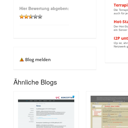
Terrap
Hier Bewertung abgeben:
Die Terrap
auch für je
Hot-St
Der Hot-St
ein Server
I2P unt
I2p ist, ä
Netzwerk g
Blog melden
Ähnliche Blogs