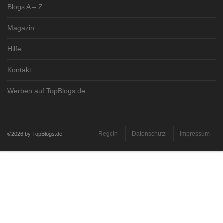
Blogs A – Z
Magazin
Hilfe
Kontakt
Werben auf TopBlogs.de
Regeln
Datenschutz
Impressum
©2026 by TopBlogs.de