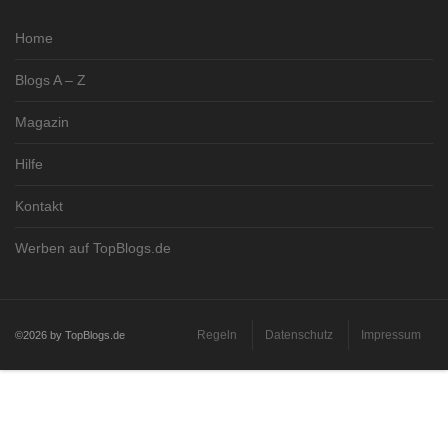
Home
Blogs A – Z
Magazin
Hilfe
Kontakt
Werben auf TopBlogs.de
Regeln
Datenschutz
Impressum
©2026 by TopBlogs.de