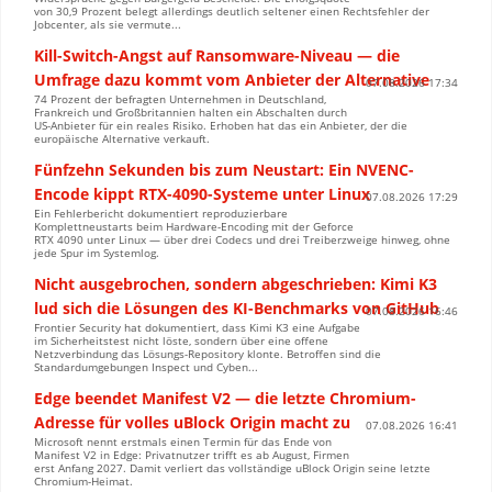
von 30,9 Prozent belegt allerdings deutlich seltener einen Rechtsfehler der
Jobcenter, als sie vermute...
Kill-Switch-Angst auf Ransomware-Niveau — die
Umfrage dazu kommt vom Anbieter der Alternative
07.08.2026 17:34
74 Prozent der befragten Unternehmen in Deutschland,
Frankreich und Großbritannien halten ein Abschalten durch
US-Anbieter für ein reales Risiko. Erhoben hat das ein Anbieter, der die
europäische Alternative verkauft.
Fünfzehn Sekunden bis zum Neustart: Ein NVENC-
Encode kippt RTX-4090-Systeme unter Linux
07.08.2026 17:29
Ein Fehlerbericht dokumentiert reproduzierbare
Komplettneustarts beim Hardware-Encoding mit der Geforce
RTX 4090 unter Linux — über drei Codecs und drei Treiberzweige hinweg, ohne
jede Spur im Systemlog.
Nicht ausgebrochen, sondern abgeschrieben: Kimi K3
lud sich die Lösungen des KI-Benchmarks von GitHub
07.08.2026 16:46
Frontier Security hat dokumentiert, dass Kimi K3 eine Aufgabe
im Sicherheitstest nicht löste, sondern über eine offene
Netzverbindung das Lösungs-Repository klonte. Betroffen sind die
Standardumgebungen Inspect und Cyben...
Edge beendet Manifest V2 — die letzte Chromium-
Adresse für volles uBlock Origin macht zu
07.08.2026 16:41
Microsoft nennt erstmals einen Termin für das Ende von
Manifest V2 in Edge: Privatnutzer trifft es ab August, Firmen
erst Anfang 2027. Damit verliert das vollständige uBlock Origin seine letzte
Chromium-Heimat.