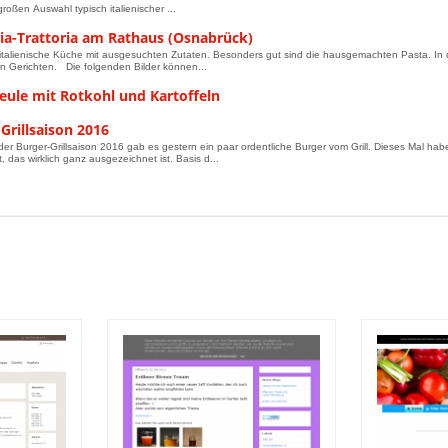
großen Auswahl typisch italienischer ...
ria-Trattoria am Rathaus (Osnabrück)
italienische Küche mit ausgesuchten Zutaten. Besonders gut sind die hausgemachten Pasta. In 
 Gerichten. Die folgenden Bilder können...
eule mit Rotkohl und Kartoffeln
Grillsaison 2016
der Burger-Grillsaison 2016 gab es gestern ein paar ordentliche Burger vom Grill. Dieses Mal 
, das wirklich ganz ausgezeichnet ist. Basis d...