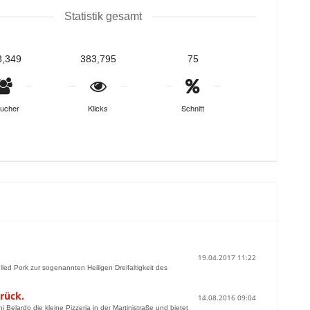
Statistik gesamt
8,349
383,795
75
ucher
Klicks
Schnitt
19.04.2017 11:22
ed Pork zur sogenannten Heiligen Dreifaltigkeit des
brück.
14.08.2016 09:04
 Belardo die kleine Pizzeria in der Martinistraße und bietet