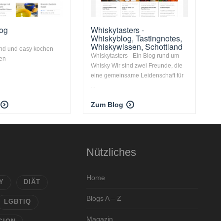
log
Whiskytasters -
Whiskyblog, Tastingnotes,
Whiskywissen, Schottland
und und easy kochen
Whiskytasters - Ein Blog rund um
en
Whisky Wir sind zwei Freunde, die
eine gemeinsame Leidenschaft für
...
Zum Blog
Nützliches
Home
Y
DIÄT
Blogs A – Z
LGBTIQ
Magazin