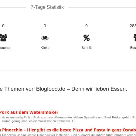
7-Tage Statistik
0
0
9
28
sucher
Klicks
Schnitt
Bes
le Themen von Blogfood.de – Denn wir lieben Essen.
 Pork aus dem Watersmoker
gab es erstmalig Pulled Pork aus dem Watersmoker. Neben Spareribs und Beef Brisket gehört Pull
 Grund genug also, es einmal selbst zu probieren. E...
a Pinocchio – Hier gibt es die beste Pizza und Pasta in ganz Osna
ia Pinocchio ist eine wahre Osnabrücker Institution. Seit nunmehr 30 Jahren führt Inhaber Giovanni