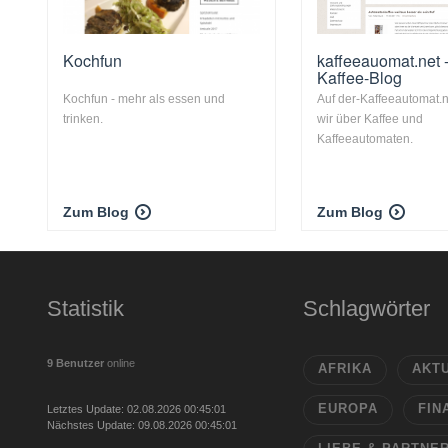
Kochfun
kaffeeauomat.net -
Kaffee-Blog
Kochfun - mehr als essen und
Auf der-Kaffeeautomat.
trinken.
wir über Kaffee und
Kaffeeautomaten.
Zum Blog
Zum Blog
Statistik
Schlagwörter
9 Benutzer
online
AFRIKA
AKT
EUROPA
FIN
Letztes Update: 02.08.2026 00:45:01
Nächstes Update: 09.08.2026 00:45:01