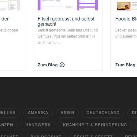
 der
Frisch gepresst und selbst
Foodie B
gemacht
net bloggen
Selbst gemachte Säfte aus Obst und
Lecker, ges
Gemüse. Von mir selbst probiert :-)
und abnehm
Und mal für ...
Zum Blog
Zum Blog
UELLES
AMERIKA
ASIEN
DEUTSCHLAND
DI
ANZEN
HANDWERK
KRANKHEIT & BEHINDERUNG