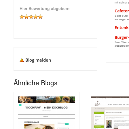
mit seiner 
Hier Bewertung abgeben:
Cafete
Sehr gute 
an veganen
Entenk
Burger-
Zum Start 
ausprobiert
Blog melden
Ähnliche Blogs