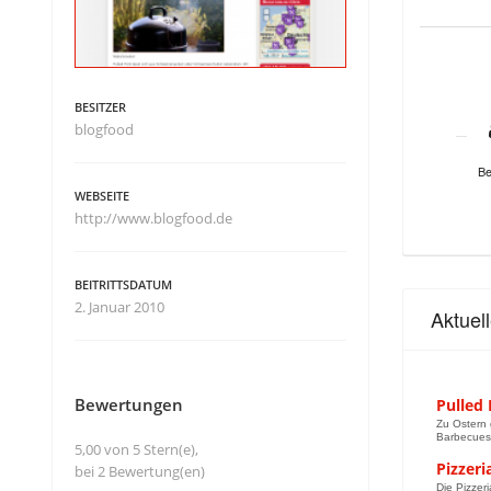
BESITZER
blogfood
Be
WEBSEITE
http://www.blogfood.de
BEITRITTSDATUM
2. Januar 2010
Aktuel
Bewertungen
Pulled
Zu Ostern 
Barbecues.
5,00 von 5 Stern(e),
Pizzeri
bei 2 Bewertung(en)
Die Pizzer