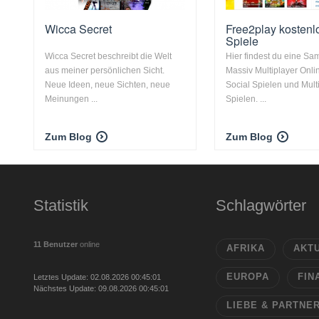
Wicca Secret
Free2play kostenl
Spiele
Wicca Secret beschreibt die Welt
Hier findest du eine S
aus meiner persönlichen Sicht.
Massiv Multiplayer Onli
Neue Ideen, neue Sichten, neue
Social Spielen und Mult
Meinungen ...
Spielen. ...
Zum Blog
Zum Blog
Statistik
Schlagwörter
11 Benutzer
online
AFRIKA
AKT
EUROPA
FIN
Letztes Update: 02.08.2026 00:45:01
Nächstes Update: 09.08.2026 00:45:01
LIEBE & PARTNE