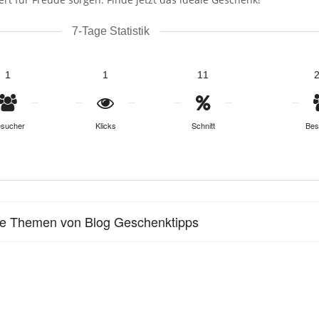
7-Tage Statistik
1
1
11
sucher
Klicks
Schnitt
Bes
le Themen von Blog Geschenktipps