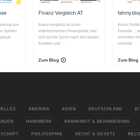
ose
Finanz Vergleich AT
fahmy.blo
ammlung von
finanz-vergleich.at ist ein
Kunst, Politik
ne Spielen,
österreichisches Finanzportal, das
Freunde ... 
iplayer
sich auf die Suche nach den besten
schreiben ih
Krediten und ...
schreibe ...
Zum Blog
Zum Blog
UELLES
AMERIKA
ASIEN
DEUTSCHLAND
DI
ANZEN
HANDWERK
KRANKHEIT & BEHINDERUNG
RSCHAFT
PHILOSOPHIE
RECHT & GESETZ
RELI