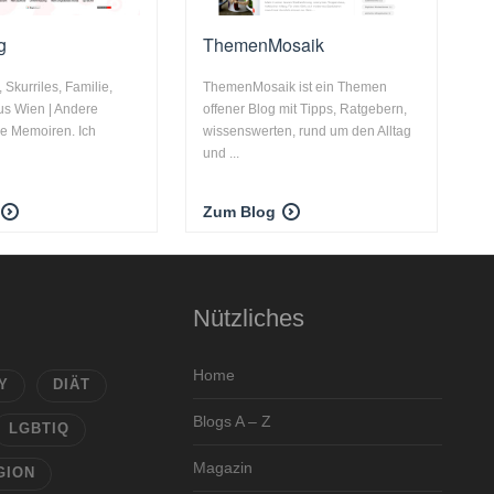
g
ThemenMosaik
, Skurriles, Familie,
ThemenMosaik ist ein Themen
aus Wien | Andere
offener Blog mit Tipps, Ratgebern,
re Memoiren. Ich
wissenswerten, rund um den Alltag
und ...
Zum Blog
Nützliches
Home
Y
DIÄT
Blogs A – Z
LGBTIQ
Magazin
GION