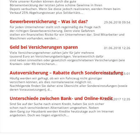
Viele unserer Kunden können durch die gute
Börsenentwicklung der letzten Jahre schöne Gewinne in Ihren
Depots verbuchen. Wenn Sie diese jedoch realisieren, werden Ihnen beim
Verkauf 25% Abgeltungssteuer plus Solidaritäts...
Gewerbeversicherung – Was ist das?
29.06.2018 09:54
Für jeden Unternehmer stellt sich regelmäßig die Frage nach
der richtigen Gewerbeversicherung. Denn viele Gefahren
stellen ein finanzielles Risiko für ein Unternehmen dar. Sind Mitarbeiter und
Maschinen vorhanden, werden...
Geld bei Versicherungen sparen
01.06.2018 12:26
Viele Versicherungsnehmer zahlen Jahr für Jahr mehrere
tausend Euro an Versicherungsbeiträgen. Verantwortlich dafür
sind neben sinnvollen oder gesetzlich vorgeschriebenen Versicherungen (wie
Kranken- oder Kfz-Versicherun...
Autoversicherung – Rabatte durch Sondereinstufung
04.08.2017 15:01
Häufig werden wir gefragt, ob wir ein Fahrzeug nicht günstiger
versichern können, als dies normalerweise möglich ist.
Nachfolgende finden Sie daher eine Übersicht aller Sondereinstufungen (sowie
deren Voraussetzungen), d...
Unterschiede zwischen Bank- und Online-Kredit
30.06.2017 12:35
Sind Sie auf der Suche nach einem Kredit, haben Sie sich sicher
schon nach verschiedenen Alternativen umgesehen. Neben
dem Gang zur Hausbank werden Kredite heutzutage auch im Internet
angeboten. Doch wo liegen eigentlich...