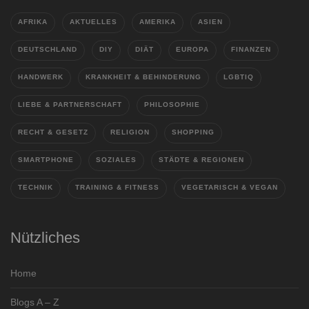
AFRIKA
AKTUELLES
AMERIKA
ASIEN
DEUTSCHLAND
DIY
DIÄT
EUROPA
FINANZEN
HANDWERK
KRANKHEIT & BEHINDERUNG
LGBTIQ
LIEBE & PARTNERSCHAFT
PHILOSOPHIE
RECHT & GESETZ
RELIGION
SHOPPING
SMARTPHONE
SOZIALES
STÄDTE & REGIONEN
TECHNIK
TRAINING & FITNESS
VEGETARISCH & VEGAN
Nützliches
Home
Blogs A – Z