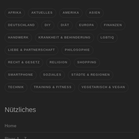
AFRIKA
AKTUELLES
AMERIKA
ASIEN
DEUTSCHLAND
DIY
DIÄT
EUROPA
FINANZEN
HANDWERK
KRANKHEIT & BEHINDERUNG
LGBTIQ
LIEBE & PARTNERSCHAFT
PHILOSOPHIE
RECHT & GESETZ
RELIGION
SHOPPING
SMARTPHONE
SOZIALES
STÄDTE & REGIONEN
TECHNIK
TRAINING & FITNESS
VEGETARISCH & VEGAN
Nützliches
Home
Blogs A – Z