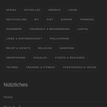
AFRIKA
AKTUELLES
AMERIKA
ASIEN
DEUTSCHLAND
DIY
DIÄT
EUROPA
FINANZEN
HANDWERK
KRANKHEIT & BEHINDERUNG
LGBTIQ
LIEBE & PARTNERSCHAFT
PHILOSOPHIE
RECHT & GESETZ
RELIGION
SHOPPING
SMARTPHONE
SOZIALES
STÄDTE & REGIONEN
TECHNIK
TRAINING & FITNESS
VEGETARISCH & VEGAN
Nützliches
Home
Blogs A – Z