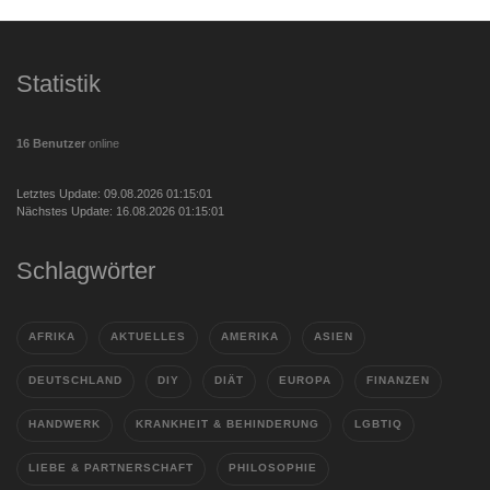
Statistik
16 Benutzer
online
Letztes Update: 09.08.2026 01:15:01
Nächstes Update: 16.08.2026 01:15:01
Schlagwörter
AFRIKA
AKTUELLES
AMERIKA
ASIEN
DEUTSCHLAND
DIY
DIÄT
EUROPA
FINANZEN
HANDWERK
KRANKHEIT & BEHINDERUNG
LGBTIQ
LIEBE & PARTNERSCHAFT
PHILOSOPHIE