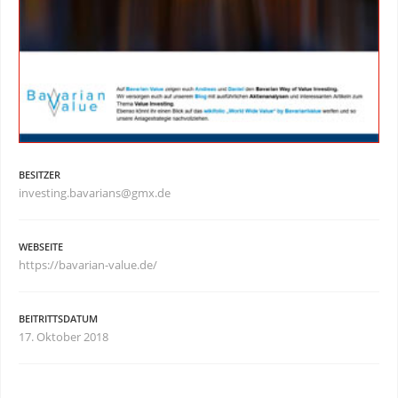
BESITZER
investing.bavarians@gmx.de
WEBSEITE
https://bavarian-value.de/
BEITRITTSDATUM
17. Oktober 2018