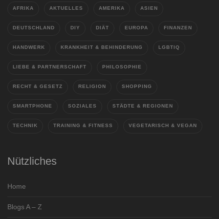
AFRIKA
AKTUELLES
AMERIKA
ASIEN
DEUTSCHLAND
DIY
DIÄT
EUROPA
FINANZEN
HANDWERK
KRANKHEIT & BEHINDERUNG
LGBTIQ
LIEBE & PARTNERSCHAFT
PHILOSOPHIE
RECHT & GESETZ
RELIGION
SHOPPING
SMARTPHONE
SOZIALES
STÄDTE & REGIONEN
TECHNIK
TRAINING & FITNESS
VEGETARISCH & VEGAN
Nützliches
Home
Blogs A – Z