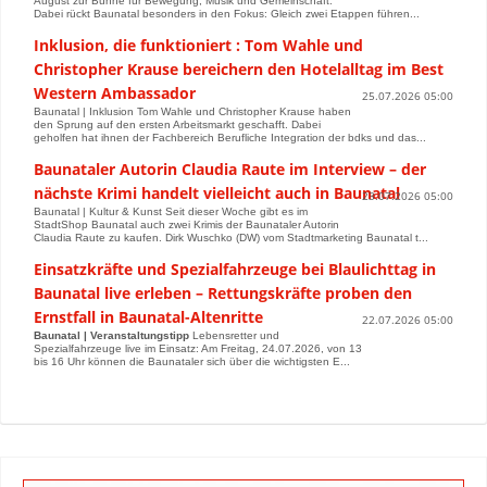
August zur Bühne für Bewegung, Musik und Gemeinschaft.
Dabei rückt Baunatal besonders in den Fokus: Gleich zwei Etappen führen...
Inklusion, die funktioniert : Tom Wahle und
Christopher Krause bereichern den Hotelalltag im Best
Western Ambassador
25.07.2026 05:00
Baunatal | Inklusion Tom Wahle und Christopher Krause haben
den Sprung auf den ersten Arbeitsmarkt geschafft. Dabei
geholfen hat ihnen der Fachbereich Berufliche Integration der bdks und das...
Baunataler Autorin Claudia Raute im Interview – der
nächste Krimi handelt vielleicht auch in Baunatal
23.07.2026 05:00
Baunatal | Kultur & Kunst Seit dieser Woche gibt es im
StadtShop Baunatal auch zwei Krimis der Baunataler Autorin
Claudia Raute zu kaufen. Dirk Wuschko (DW) vom Stadtmarketing Baunatal t...
Einsatzkräfte und Spezialfahrzeuge bei Blaulichttag in
Baunatal live erleben – Rettungskräfte proben den
Ernstfall in Baunatal-Altenritte
22.07.2026 05:00
Baunatal | Veranstaltungstipp
Lebensretter und
Spezialfahrzeuge live im Einsatz: Am Freitag, 24.07.2026, von 13
bis 16 Uhr können die Baunataler sich über die wichtigsten E...