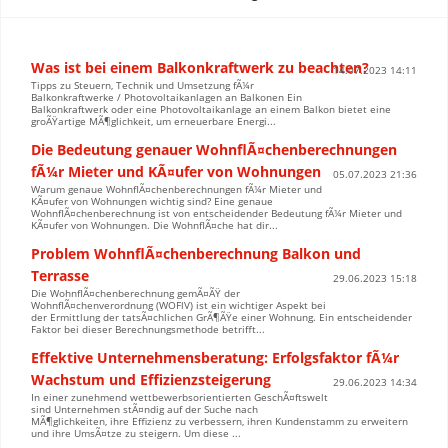
Was ist bei einem Balkonkraftwerk zu beachten?
14.07.2023 14:11
Tipps zu Steuern, Technik und Umsetzung fÃ¼r
Balkonkraftwerke / Photovoltaikanlagen an Balkonen Ein
Balkonkraftwerk oder eine Photovoltaikanlage an einem Balkon bietet eine
groÃŸartige MÃ¶glichkeit, um erneuerbare Energi...
Die Bedeutung genauer WohnflÃ¤chenberechnungen
fÃ¼r Mieter und KÃ¤ufer von Wohnungen
05.07.2023 21:36
Warum genaue WohnflÃ¤chenberechnungen fÃ¼r Mieter und
KÃ¤ufer von Wohnungen wichtig sind? Eine genaue
WohnflÃ¤chenberechnung ist von entscheidender Bedeutung fÃ¼r Mieter und
KÃ¤ufer von Wohnungen. Die WohnflÃ¤che hat dir...
Problem WohnflÃ¤chenberechnung Balkon und
Terrasse
29.06.2023 15:18
Die WohnflÃ¤chenberechnung gemÃ¤ÃŸ der
WohnflÃ¤chenverordnung (WOFlV) ist ein wichtiger Aspekt bei
der Ermittlung der tatsÃ¤chlichen GrÃ¶ÃŸe einer Wohnung. Ein entscheidender
Faktor bei dieser Berechnungsmethode betrifft...
Effektive Unternehmensberatung: Erfolgsfaktor fÃ¼r
Wachstum und Effizienzsteigerung
29.06.2023 14:34
In einer zunehmend wettbewerbsorientierten GeschÃ¤ftswelt
sind Unternehmen stÃ¤ndig auf der Suche nach
MÃ¶glichkeiten, ihre Effizienz zu verbessern, ihren Kundenstamm zu erweitern
und ihre UmsÃ¤tze zu steigern. Um diese ...