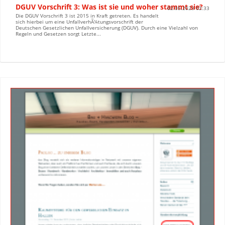
DGUV Vorschrift 3: Was ist sie und woher stammt sie?
02.05.2023 02:33
Die DGUV Vorschrift 3 ist 2015 in Kraft getreten. Es handelt
sich hierbei um eine UnfallverhÃ¼tungsvorschrift der
Deutschen Gesetzlichen Unfallversicherung (DGUV). Durch eine Vielzahl von
Regeln und Gesetzen sorgt Letzte...