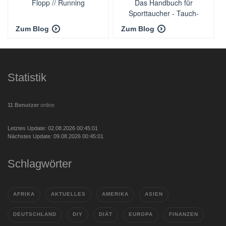
Flopp // Running
Das Handbuch für
Sporttaucher - Tauch-
Equipment.de
Zum Blog
Zum Blog
Statistik
11 Benutzer
online
Letztes Update: 02.08.2026 00:45:01
Nächstes Update: 09.08.2026 00:45:01
Schlagwörter
AFRIKA
AKTUELLES
AMERIKA
ASIEN
DEUTSCHLAND
DIY
DIÄT
EUROPA
FINANZEN