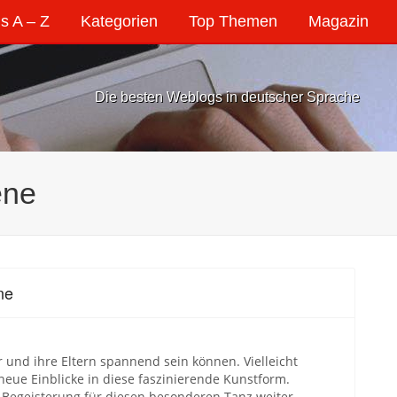
s A – Z
Kategorien
Top Themen
Magazin
Die besten Weblogs in deutscher Sprache
ene
ne
 und ihre Eltern spannend sein können. Vielleicht
neue Einblicke in diese faszinierende Kunstform.
e Begeisterung für diesen besonderen Tanz weiter