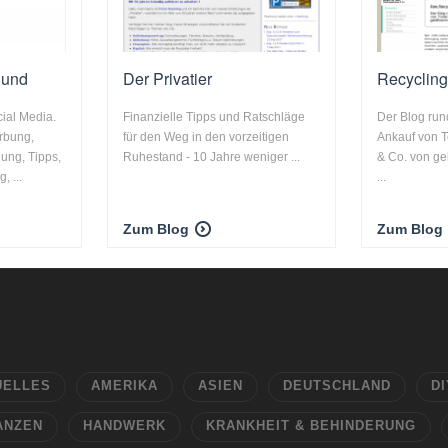
 und
Der Privatier
Recyclin
ial Media.
Finanzielle Tipps und Ratschläge
Der Blog ru
rbung,
für den Weg in den vorzeitigen
Ankauf von T
dung, Tipps,
Ruhestand - 10 Jahre weniger ...
& Co. von ge
, ...
...
Zum Blog
Zum Blog
UELLES
AMERIKA
ASIEN
DEUTSCHLAND
DI
ANZEN
HANDWERK
KRANKHEIT & BEHINDERUNG