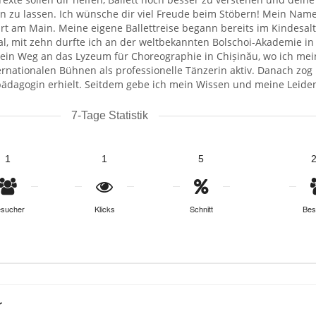
 zu lassen. Ich wünsche dir viel Freude beim Stöbern! Mein Name i
rt am Main. Meine eigene Ballettreise begann bereits im Kindesalt
l, mit zehn durfte ich an der weltbekannten Bolschoi-Akademie i
in Weg an das Lyzeum für Choreographie in Chișinău, wo ich mein
ernationalen Bühnen als professionelle Tänzerin aktiv. Danach zog
pädagogin erhielt. Seitdem gebe ich mein Wissen und meine Leiden
7-Tage Statistik
1
1
5
sucher
Klicks
Schnitt
Bes
r