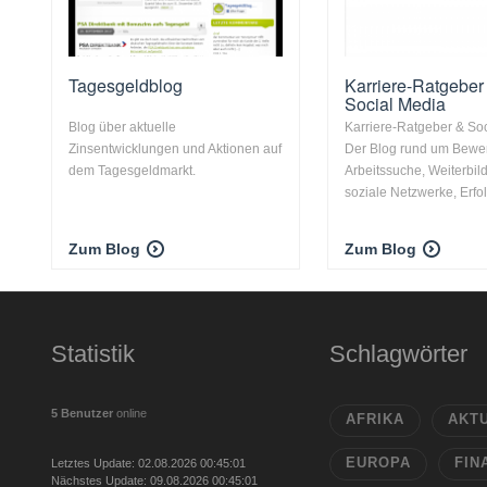
Tagesgeldblog
Karriere-Ratgeber
Social Media
Blog über aktuelle
Karriere-Ratgeber & Soc
Zinsentwicklungen und Aktionen auf
Der Blog rund um Bewe
dem Tagesgeldmarkt.
Arbeitssuche, Weiterbil
soziale Netzwerke, Erfolg
Zum Blog
Zum Blog
Statistik
Schlagwörter
5 Benutzer
online
AFRIKA
AKT
EUROPA
FIN
Letztes Update: 02.08.2026 00:45:01
Nächstes Update: 09.08.2026 00:45:01