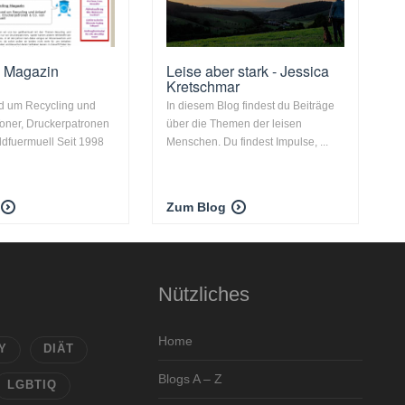
g Magazin
Leise aber stark - Jessica
Kretschmar
nd um Recycling und
In diesem Blog findest du Beiträge
oner, Druckerpatronen
über die Themen der leisen
ldfuermuell Seit 1998
Menschen. Du findest Impulse, ...
Zum Blog
Nützliches
Home
Y
DIÄT
Blogs A – Z
LGBTIQ