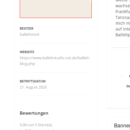
wachsen
Frankfu
Tanzsaa
mich me
BESITZER
auf int
ballettstost
Ballett
WEBSEITE
https://www.ballettstudio-ost.de/ballett-
blog.php
BEITRITTSDATUM
Be
21. August 2025
Bewertungen
Banne
5,00 von 5 Stern(e),