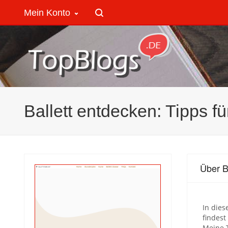
Mein Konto
Ballett entdecken: Tipps fü
Über B
In dies
findest
Meine T