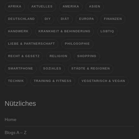
AFRIKA
AKTUELLES
AMERIKA
ASIEN
DEUTSCHLAND
DIY
DIÄT
EUROPA
FINANZEN
HANDWERK
KRANKHEIT & BEHINDERUNG
LGBTIQ
LIEBE & PARTNERSCHAFT
PHILOSOPHIE
RECHT & GESETZ
RELIGION
SHOPPING
SMARTPHONE
SOZIALES
STÄDTE & REGIONEN
TECHNIK
TRAINING & FITNESS
VEGETARISCH & VEGAN
Nützliches
Home
Blogs A – Z