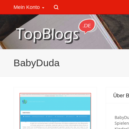
Mein Konto
BabyDuda
Über 
BabyDud
Spiele
Kinderl