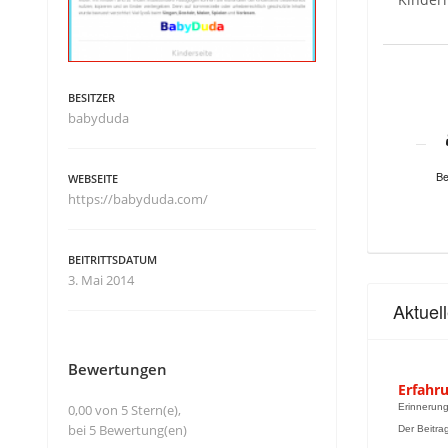
BESITZER
babyduda
Be
WEBSEITE
https://babyduda.com/
BEITRITTSDATUM
3. Mai 2014
Aktue
Bewertungen
Erfahr
0,00 von 5 Stern(e),
Erinnerung
bei 5 Bewertung(en)
Der Beitra