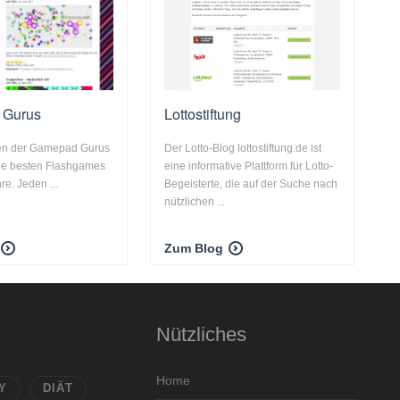
 Gurus
Lottostiftung
ten der Gamepad Gurus
Der Lotto-Blog lottostiftung.de ist
die besten Flashgames
eine informative Plattform für Lotto-
re. Jeden ...
Begeisterte, die auf der Suche nach
nützlichen ...
Zum Blog
Nützliches
Home
Y
DIÄT