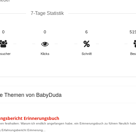
7-Tage Statistik
0
0
6
51
sucher
Klicks
Schnitt
Bes
lle Themen von BabyDuda
ungsbericht Erinnerungsbuch
en festhalten: Warum ich endlich angefangen habe, ein Erinnerungsbuch zu führen Neulich habe
g Erfahrungsbericht Erinnerung...