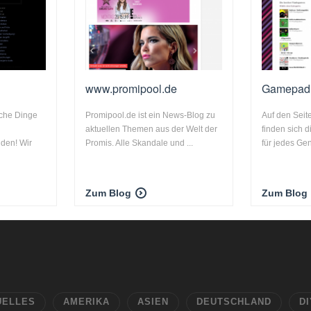
www.promipool.de
Gamepad
liche Dinge
Promipool.de ist ein News-Blog zu
Auf den Sei
aktuellen Themen aus der Welt der
finden sich 
den! Wir
Promis. Alle Skandale und ...
für jedes Gen
Zum Blog
Zum Blog
UELLES
AMERIKA
ASIEN
DEUTSCHLAND
DI