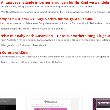
e Alltagsgegenstände in Lernerfahrungen für Ihr Kind verwandeln
 nicht so schwer, Alltagsgegenstände in Lernerfahrungen für Kinder zu verwandeln
g Wie Sie Alltagsgegenstände in Lernerfahrungen für Ihr Kind verwandeln erschien zuerst auf Ba
aftipps für Kinder – ruhige Nächte für die ganze Familie
ten Lebensmonat schlafen viele Babys bereits sechs bis acht Stunden durch. Bei anderen dauert 
 Einschlaftipps für Kinder – ruhige Nächte für die ganze...
ereist: mit Baby nach Australien – Tipps zur Vorbereitung, Flug
 nach Australien mit einem Baby kann sowohl eine aufregende als auch herausfordernde Erfahrung
 Weit gereist: mit Baby nach Australien &...
n Corona erklären
 kindgerecht erklären Auch kleine Kinder bekommen mit, dass im Alltag nichts so ist wie gewohnt. D
g Kindern Corona erklären erschien zuerst auf BabyDud...