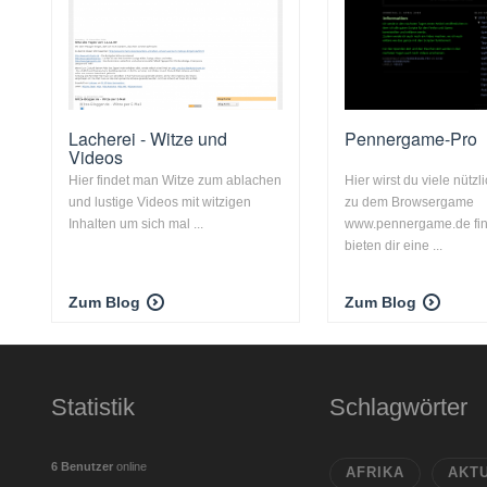
Lacherei - Witze und
Pennergame-Pro
Videos
Hier findet man Witze zum ablachen
Hier wirst du viele nütz
und lustige Videos mit witzigen
zu dem Browsergame
Inhalten um sich mal ...
www.pennergame.de fin
bieten dir eine ...
Zum Blog
Zum Blog
Statistik
Schlagwörter
6 Benutzer
online
AFRIKA
AKT