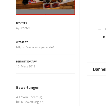
BESITZER
ayurpeter
Be
WEBSEITE
https://www.ayurpeter.de/
BEITRITTSDATUM
16. März 2018
Banne
Bewertungen
4,17 von 5 Stern(e),
bei 6 Bewertung(en)