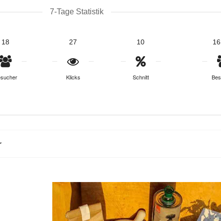
7-Tage Statistik
18
27
10
16
sucher
Klicks
Schnitt
Bes
r