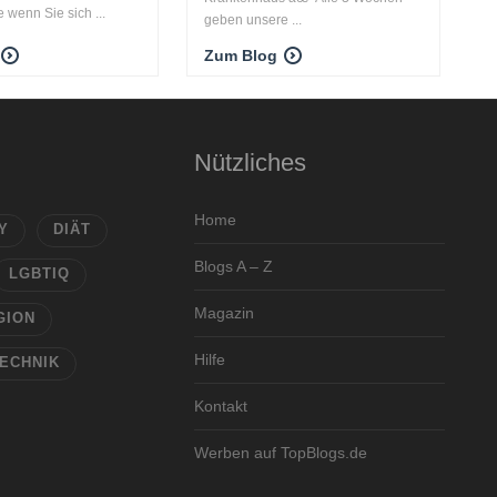
 wenn Sie sich ...
geben unsere ...
Zum Blog
Nützliches
Home
Y
DIÄT
Blogs A – Z
LGBTIQ
Magazin
GION
Hilfe
ECHNIK
Kontakt
Werben auf TopBlogs.de