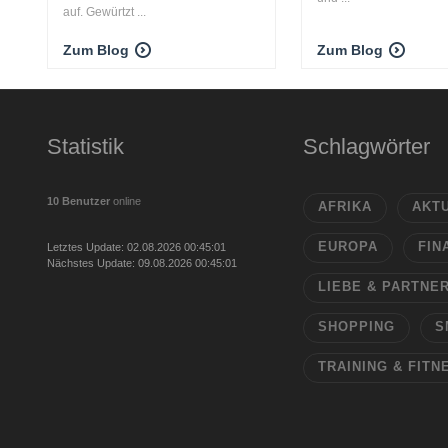
auf. Gewürtzt ...
Zum Blog
Zum Blog
Statistik
Schlagwörter
10 Benutzer
online
AFRIKA
AKT
EUROPA
FIN
Letztes Update: 02.08.2026 00:45:01
Nächstes Update: 09.08.2026 00:45:01
LIEBE & PARTNE
SHOPPING
S
TRAINING & FITN