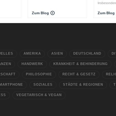
Insbesondere
Zum Blog
Zum Blog
UELLES
AMERIKA
ASIEN
DEUTSCHLAND
DI
ANZEN
HANDWERK
KRANKHEIT & BEHINDERUNG
RSCHAFT
PHILOSOPHIE
RECHT & GESETZ
RELI
MARTPHONE
SOZIALES
STÄDTE & REGIONEN
T
ESS
VEGETARISCH & VEGAN