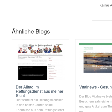
Keine A
Ähnliche Blogs
Der Alltag im
Vitalnews - Gesun
Rettungsdienst aus meiner
Sicht
Der Blog Vitalnews biet
Hier schreibt ein Rettungsdienstler
Besuchern zahlreiche in
in den besten Jahren seine
und gute Artikel zum The
Erlebnisse aus dem Rettungsdienst
und ...