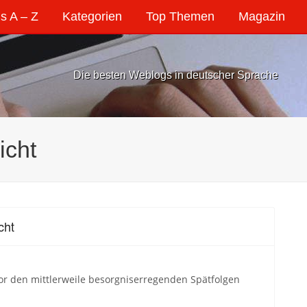
s A – Z
Kategorien
Top Themen
Magazin
Die besten Weblogs in deutscher Sprache
icht
cht
vor den mittlerweile besorgniserregenden Spätfolgen