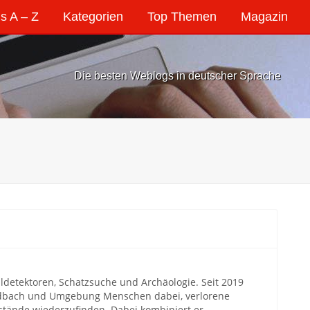
s A – Z
Kategorien
Top Themen
Magazin
Die besten Weblogs in deutscher Sprache
alldetektoren, Schatzsuche und Archäologie. Seit 2019
ladbach und Umgebung Menschen dabei, verlorene
stände wiederzufinden. Dabei kombiniert er