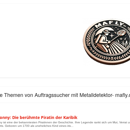
le Themen von Auftragssucher mit Metalldetektor- mafly.
onny: Die berühmte Piratin der Karibik
 ist eine der bekanntesten Piratinnen der Geschichte. Ihre Legende rankt sich um Mut, Verrat u
ts. Geboren um 1700 als uneheliches Kind eines iris...