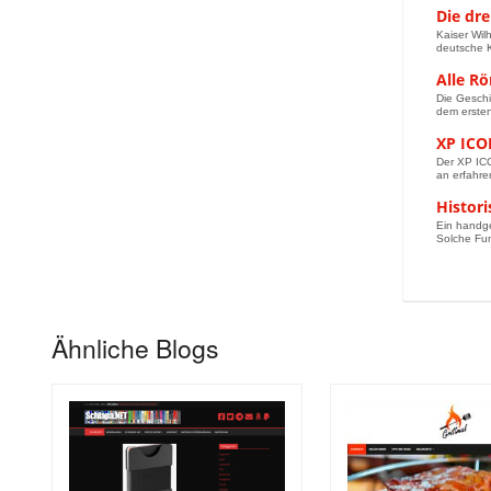
Die dre
Kaiser Wil
deutsche K
Alle R
Die Geschi
dem ersten
XP ICO
Der XP ICO
an erfahre
Histor
Ein handge
Solche Fun
Ähnliche Blogs