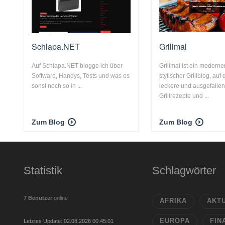
Schlapa.NET
Grillmal
Auf Schlapa.NET blogge ich über
Grillmal ist ein moderne
Software, Handys, Tests und was es
stylischer Grillblog, auf
sonst noch so in ...
leckere und ausgefalle
Grillrezepte und ...
Zum Blog
Zum Blog
Statistik
Schlagwörter
7 Benutzer
online
AFRIKA
AKT
EUROPA
FIN
Letztes Update: 02.08.2026 00:45:01