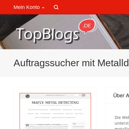
Mein Konto
Auftragssucher mit Metalld
Über A
Die Web
unters
metalli