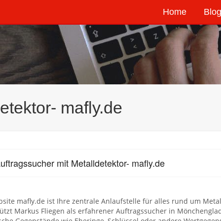
Home
Blog
etektor- mafly.de
uftragssucher mit Metalldetektor- mafly.de
site mafly.de ist Ihre zentrale Anlaufstelle für alles rund um Met
tützt Markus Fliegen als erfahrener Auftragssucher in Möncheng
sche Gegenstände wie Eheringe, Schlüssel oder andere Wertgegen