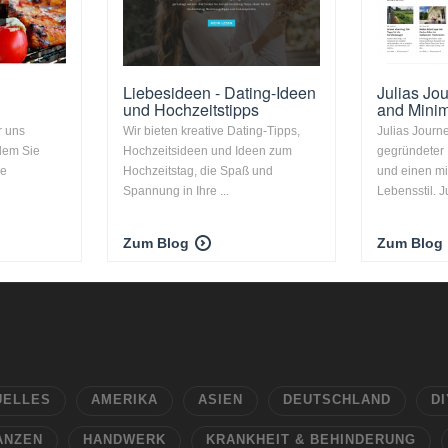
Liebesideen - Dating-Ideen
Julias Jou
und Hochzeitstipps
and Minim
r uns
Wir bieten kreative Dating-Tipps,
Julias Journe
 dem Sie
Hochzeitsideen und Ideen zum
gegründeter 
ne
Hochzeitstag, die Spaß und
und einen mi
Spannung in Ihre ...
Lebensstil. Ju
Zum Blog
Zum Blog
UELLES
AMERIKA
ASIEN
DEUTSCHLAND
DI
ANZEN
HANDWERK
KRANKHEIT & BEHINDERUNG