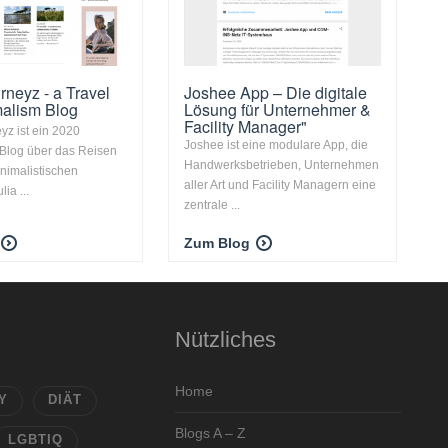
rneyz - a Travel
Joshee App – Die digitale
alism Blog
Lösung für Unternehmer &
Facility Manager"
yz ist ein 2020
Joshee ist eine modulare App, die
Blog über das Reisen
Handwerksbetrieben, Unternehmen
nimalistischen
aller Art und Facility Managern eine
lia ...
zentrale ...
Zum Blog
Nützliches
Home
Y
DIÄT
Blogs A – Z
LGBTIQ