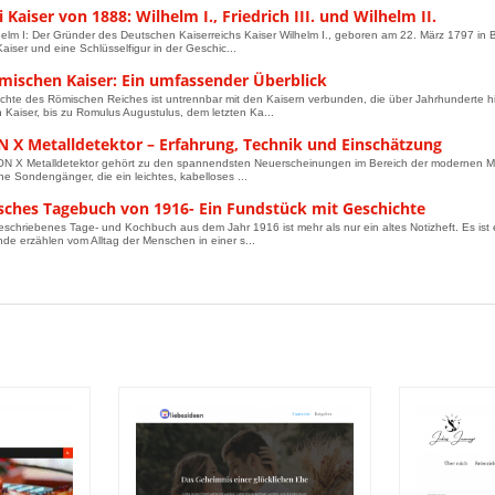
i Kaiser von 1888: Wilhelm I., Friedrich III. und Wilhelm II.
helm I: Der Gründer des Deutschen Kaiserreichs Kaiser Wilhelm I., geboren am 22. März 1797 in
aiser und eine Schlüsselfigur in der Geschic...
ömischen Kaiser: Ein umfassender Überblick
chte des Römischen Reiches ist untrennbar mit den Kaisern verbunden, die über Jahrhunderte 
 Kaiser, bis zu Romulus Augustulus, dem letzten Ka...
N X Metalldetektor – Erfahrung, Technik und Einschätzung
N X Metalldetektor gehört zu den spannendsten Neuerscheinungen im Bereich der modernen Metal
ne Sondengänger, die ein leichtes, kabelloses ...
isches Tagebuch von 1916- Ein Fundstück mit Geschichte
schriebenes Tage- und Kochbuch aus dem Jahr 1916 ist mehr als nur ein altes Notizheft. Es ist
de erzählen vom Alltag der Menschen in einer s...