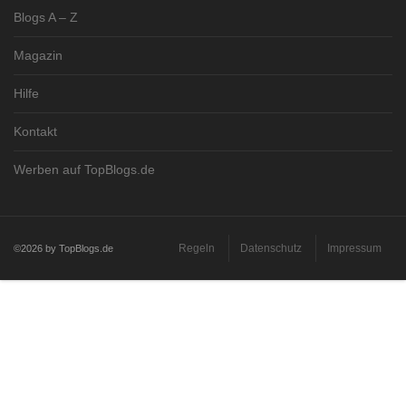
Blogs A – Z
Magazin
Hilfe
Kontakt
Werben auf TopBlogs.de
Regeln
Datenschutz
Impressum
©2026 by TopBlogs.de