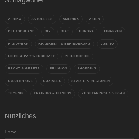
Schlagwörter
AFRIKA
AKTUELLES
AMERIKA
ASIEN
DEUTSCHLAND
DIY
DIÄT
EUROPA
FINANZEN
HANDWERK
KRANKHEIT & BEHINDERUNG
LGBTIQ
LIEBE & PARTNERSCHAFT
PHILOSOPHIE
RECHT & GESETZ
RELIGION
SHOPPING
SMARTPHONE
SOZIALES
STÄDTE & REGIONEN
TECHNIK
TRAINING & FITNESS
VEGETARISCH & VEGAN
Nützliches
Home